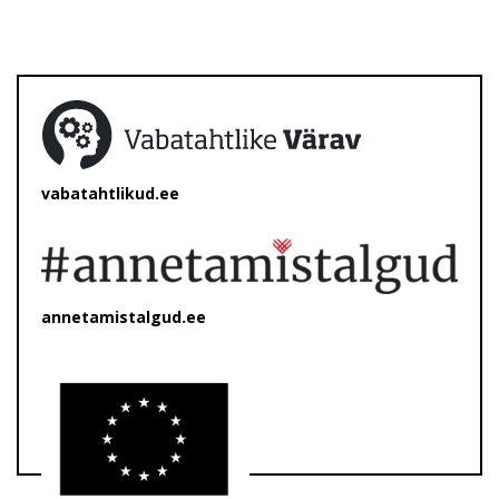
vabatahtlikud.ee
annetamistalgud.ee