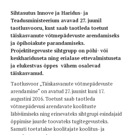
Sihtasutus Innove ja Haridus- ja
Teadusministeerium avavad 27. juunil
taotlusvooru, kust saab taotleda toetust
täiskasvanute võtmepädevuste arendamiseks
ja õpihoiakute parandamiseks.
Projektitegevuste sihtgrupp on põhi- või
keskhariduseta ning erialase ettevalmistuseta
ja elukestvas õppes vähem osalevad
täiskasvanud.
Taotlusvoor „Täiskasvanute võtmepädevuste
arendamine“ on avatud 27. juunist kuni 17.
augustini 2016. Toetust saab taotleda
võtmepädevusi arendavate koolituste
läbiviimiseks ning erinevateks sihtgrupi esindajaid
õppimise juurde toovateks tugitegevusteks.
Samuti toetatakse koolitajate koolitus- ja