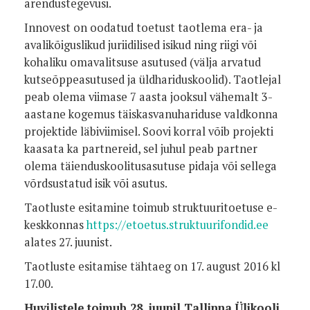
arendustegevusi.
Innovest on oodatud toetust taotlema era- ja
avalikõiguslikud juriidilised isikud ning riigi või
kohaliku omavalitsuse asutused (välja arvatud
kutseõppeasutused ja üldhariduskoolid). Taotlejal
peab olema viimase 7 aasta jooksul vähemalt 3-
aastane kogemus täiskasvanuhariduse valdkonna
projektide läbiviimisel. Soovi korral võib projekti
kaasata ka partnereid, sel juhul peab partner
olema täienduskoolitusasutuse pidaja või sellega
võrdsustatud isik või asutus.
Taotluste esitamine toimub struktuuritoetuse e-
keskkonnas
https://etoetus.struktuurifondid.ee
alates 27. juunist.
Taotluste esitamise tähtaeg on 17. august 2016 kl
17.00.
Huvilistele toimub 28. juunil Tallinna Ülikooli