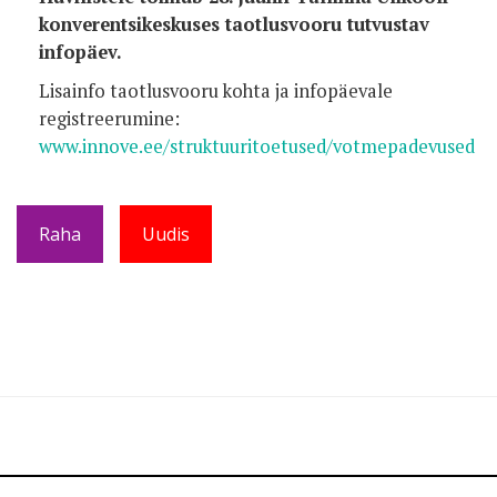
konverentsikeskuses taotlusvooru tutvustav
infopäev.
Lisainfo taotlusvooru kohta ja infopäevale
registreerumine:
www.innove.ee/struktuuritoetused/votmepadevused
Raha
Uudis