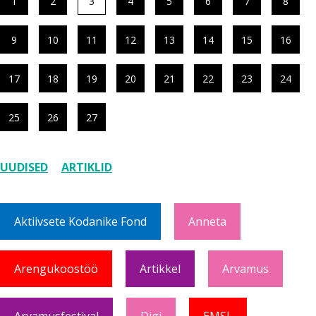
1
2
3
4
5
6
7
8
9
10
11
12
13
14
15
16
17
18
19
20
21
22
23
24
25
26
27
UUDISED
ARTIKLID
Aktiivsete Kodanike Fond
Anneta
Arengukoostöö
Artikkel
Arvamus