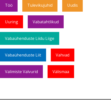
Töö
Tulevikujuhid
Uudis
Uuring
Vabatahtlikud
Vabaühenduste Liidu Liige
Vabaühenduste Liit
Vahvad
Valimiste Valvurid
Välismaa