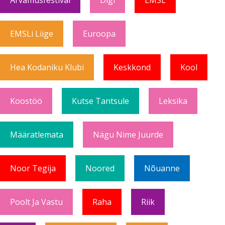
Arvamusfestival
Digi
EMSL
EMSLi Liige
Euroopa
Hea Kodaniku Klubi
Keskkond
Kool
Koostöö
Kutse Tantsule
Leksika
Määratlemata
Nägu Nime Juurde
Noor Tegija
Noored
Nõuanne
Poolt Ja Vastu
Raha
Riik