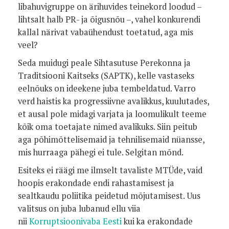
libahuvigruppe on ärihuvides teinekord loodud –
lihtsalt halb PR- ja õigusnõu –, vahel konkurendi
kallal närivat vabaühendust toetatud, aga mis
veel?
Seda muidugi peale Sihtasutuse Perekonna ja
Traditsiooni Kaitseks (SAPTK), kelle vastaseks
eelnõuks on ideekene juba tembeldatud. Varro
verd haistis ka progressiivne avalikkus, kuulutades,
et ausal pole midagi varjata ja loomulikult teeme
kõik oma toetajate nimed avalikuks. Siin peitub
aga põhimõttelisemaid ja tehnilisemaid nüansse,
mis hurraaga pähegi ei tule. Selgitan mõnd.
Esiteks ei räägi me ilmselt tavaliste MTÜde, vaid
hoopis erakondade endi rahastamisest ja
sealtkaudu poliitika peidetud mõjutamisest. Uus
valitsus on juba lubanud ellu viia
nii
Korruptsioonivaba Eesti
kui ka erakondade