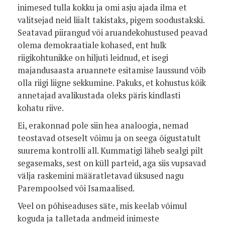
inimesed tulla kokku ja omi asju ajada ilma et
valitsejad neid liialt takistaks, pigem soodustakski.
Seatavad piirangud või aruandekohustused peavad
olema demokraatiale kohased, ent hulk
riigikohtunikke on hiljuti leidnud, et isegi
majandusaasta aruannete esitamise laussund võib
olla riigi liigne sekkumine. Pakuks, et kohustus kõik
annetajad avalikustada oleks päris kindlasti
kohatu riive.
Ei, erakonnad pole siin hea analoogia, nemad
teostavad otseselt võimu ja on seega õigustatult
suurema kontrolli all. Kummatigi läheb sealgi pilt
segasemaks, sest on küll parteid, aga siis vupsavad
välja raskemini määratletavad üksused nagu
Parempoolsed või Isamaalised.
Veel on põhiseaduses säte, mis keelab võimul
koguda ja talletada andmeid inimeste