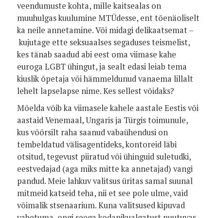
veendumuste kohta, mille kaitsealas on
muuhulgas kuulumine MTÜdesse, ent tõenäoliselt
ka neile annetamine. Või midagi delikaatsemat –
kujutage ette seksuaalses segaduses teismelist,
kes tänab saadud abi eest oma viimase kahe
euroga LGBT ühingut, ja sealt edasi leiab tema
kiuslik õpetaja või hämmeldunud vanaema lillalt
lehelt lapselapse nime. Kes sellest võidaks?
Mõelda võib ka viimasele kahele aastale Eestis või
aastaid Venemaal, Ungaris ja Türgis toimunule,
kus võõrsilt raha saanud vabaühendusi on
tembeldatud välisagentideks, kontoreid läbi
otsitud, tegevust piiratud või ühinguid suletudki,
eestvedajad (aga miks mitte ka annetajad) vangi
pandud. Meie lahkuv valitsus üritas samal suunal
mitmeid katseid teha, nii et see pole ulme, vaid
võimalik stsenaarium. Kuna valitsused kipuvad
vahetuma, ongi seega kodanikualgatust puutuvas