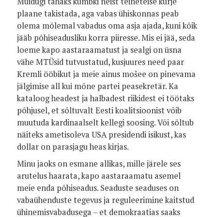
Muidugi tahaks kumbki neist teineteise kurje
plaane takistada, aga vabas ühiskonnas peab
olema mõlemal vabadus oma asja ajada, kuni kõik
jääb põhiseadusliku korra piiresse. Mis ei jää, seda
loeme kapo aastaraamatust ja sealgi on üsna
vähe MTÜsid tutvustatud, kusjuures need paar
Kremli ööbikut ja meie ainus mošee on pinevama
jälgimise all kui mõne partei peasekretär. Ka
kataloog headest ja halbadest riikidest ei töötaks
põhjusel, et sõltuvalt Eesti koalitsioonist võib
muutuda kardinaalselt kellegi soosing. Või sõltub
näiteks ametisoleva USA presidendi isikust, kas
dollar on parasjagu heas kirjas.
Minu jaoks on esmane allikas, mille järele ses
arutelus haarata, kapo aastaraamatu asemel
meie enda põhiseadus. Seaduste seaduses on
vabaühenduste tegevus ja reguleerimine kaitstud
ühinemisvabadusega – et demokraatias saaks