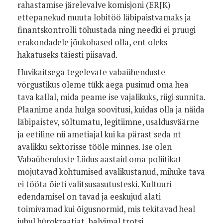
rahastamise järelevalve komisjoni (ERJK)
ettepanekud muuta lobitöö läbipaistvamaks ja
finantskontrolli tõhustada ning needki ei pruugi
erakondadele jõukohased olla, ent oleks
hakatuseks täiesti piisavad.
Huvikaitsega tegelevate vabaühenduste
võrgustikus oleme tükk aega pusinud oma hea
tava kallal, mida peame ise vajalikuks, riigi sunnita.
Plaanime anda hulga soovitusi, kuidas olla ja näida
läbipaistev, sõltumatu, legitiimne, usaldusväärne
ja eetiline nii ametiajal kui ka pärast seda nt
avalikku sektorisse tööle minnes. Ise olen
Vabaühenduste Liidus aastaid oma poliitikat
mõjutavad kohtumised avalikustanud, mihuke tava
ei tööta õieti valitsusasutusteski. Kultuuri
edendamisel on tavad ja eeskujud alati
toimivamad kui õigusnormid, mis tekitavad heal
juhul bürokraatiat, halvimal trotsi.