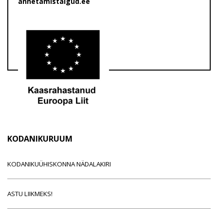
annetamistalgud.ee
KODANIKURUUM
KODANIKUÜHISKONNA NÄDALAKIRI
ASTU LIIKMEKS!