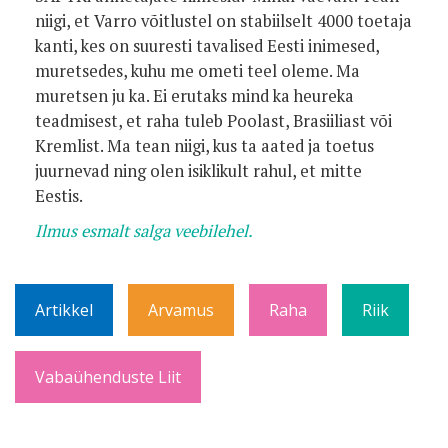
niigi, et Varro võitlustel on stabiilselt 4000 toetaja
kanti, kes on suuresti tavalised Eesti inimesed,
muretsedes, kuhu me ometi teel oleme. Ma
muretsen ju ka. Ei erutaks mind ka heureka
teadmisest, et raha tuleb Poolast, Brasiiliast või
Kremlist. Ma tean niigi, kus ta aated ja toetus
juurnevad ning olen isiklikult rahul, et mitte
Eestis.
Ilmus esmalt salga veebilehel.
Artikkel
Arvamus
Raha
Riik
Vabaühenduste Liit