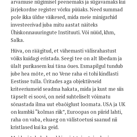
arvamuse nügimisel peenemaks ja sügavamaks kui
järjekordne register võrku püüaks. Need summad
pole ikka üldse väikesed, mida meie minigarhid
investeerivad juba mitu aastat näiteks
Ühiskonnauuringute Instituuti. Või nüüd, khm,
Salka.
Hüva, on räägitud, et vähemasti välisrahastust
võiks kuidagi eristada. Seegi tee on alt libedam ja
ülalt purikasem kui täna õues. Esmapilgul tundub
jube hea mõte, et no Vene raha ei tohi kindlasti
Eestisse tulla. Üritades aga objektiivseid
kriteeriumeid seadma hakata, mida ja kust me siis
täpselt ei soovi, on neid suhteliselt võimatu
sõnastada ilma uut ebaõiglust loomata. USA ja UK
on kumbki “kolmas riik”, Euroopas on piirid lahti,
raha on vaba, eluaeg on välistoetusi saanud nii
kristlased kui ka geid.