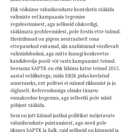
Ehk võiksime vabaühenduste kontekstis rääkida
valimiste eel kampaania tegemise
reguleerimisest, aga selliseid olukordigi,
rääkimata probleemidest, pole Eestis ette tulnud.
Huvirühmad on pigem neutraalselt oma
ettepanekud esitanud, siis analüüsinud võrdlevalt
valimislubadusi, aga mitte kunagi konkreetse
kandideerija poolt või vastu kampaaniat teinud.
Seesama SAPTK on ehk lähima katse teinud 2015.
aastal voldikutega, mida ERJK pidas keelatud
annetuseks, ent politsei ei näinud rikkumist ja ju
õiglaselt. Referendumiga olnuks tänavu
esmakordne kogemus, aga sellestki pole nüüd
põhjust rääkida.
Seni on jutt käinud justkui poliitikat mõjutavate
vabaühenduste puistamisest, aga need pole
üksnes SAPTK ja Salk, vaid selliseid on kümneid ja