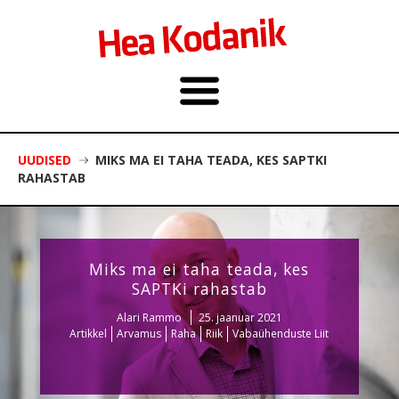
UUDISED
MIKS MA EI TAHA TEADA, KES SAPTKI
RAHASTAB
Miks ma ei taha teada, kes
SAPTKi rahastab
Alari Rammo
25. jaanuar 2021
Artikkel
Arvamus
Raha
Riik
Vabaühenduste Liit