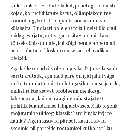
sadu: kõik ettevõtjate liidud, puuetega inimeste
kojad, korteriühistute katus, olümpiakomitee,
kooriühing, kirik, toidupank, sinu asumi- või
külaselts. Kindlasti pole enamikul neist üldjuhul
midagi varjata, ent väga küsitav on, mis kasu
tõuseks ühiskonnale, kui kõigi nende annetajad
üsna tohutu halduskoormuse saatel avalikud
oleksid.
Aga kelle omad siis olema peaksid? Ju seda saab
varsti arutada, aga neid piire on igal juhul väga
raske tõmmata, mis toob tagasi küsimuse juurde,
millist ja kus asuvat probleemi me ikkagi
lahendame, kui me räägime rahastajatest
poliitikakujundamise läbipaistvuses. Käib tegelik
mõjutamine üldsegi klassikaliste huvikaitsjate
kaudu? Pigem kisuvad päriselt kasutatavad
skeemid nii parteide toetamisel kui ka avaliku