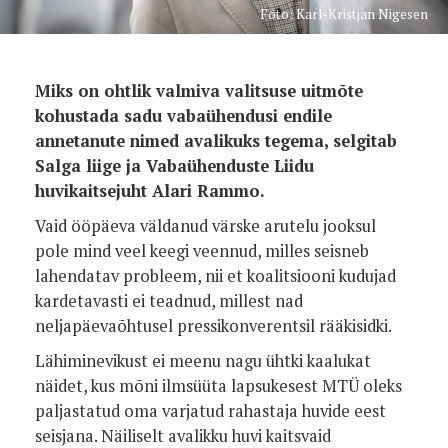
Foto: Karl-Kristjan Nigesen
Miks on ohtlik valmiva valitsuse uitmõte
kohustada sadu vabaühendusi endile
annetanute nimed avalikuks tegema, selgitab
Salga liige ja Vabaühenduste Liidu
huvikaitsejuht Alari Rammo.
Vaid ööpäeva väldanud värske arutelu jooksul
pole mind veel keegi veennud, milles seisneb
lahendatav probleem, nii et koalitsiooni kudujad
kardetavasti ei teadnud, millest nad
neljapäevaõhtusel pressikonverentsil rääkisidki.
Lähiminevikust ei meenu nagu ühtki kaalukat
näidet, kus mõni ilmsüüta lapsukesest MTÜ oleks
paljastatud oma varjatud rahastaja huvide eest
seisjana. Näiliselt avalikku huvi kaitsvaid