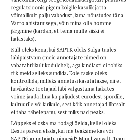
regulatsioonis pigem kõigile kasulik jätta
võimalikult palju vabadust, kuna nõustudes täna
Varro ahistamisega, võin mina olla homme
järgmine (kardan, et tema mulle siiski ei
halastaks).
Küll oleks kena, kui SAPTK oleks Salga tuules
läbipaistvam (meie annetajate nimed on
vabatahtlikult kodulehel), aga kindlasti ei tohiks
riik meid selleks sundida. Kole raske oleks
kontrollida, milleks annetusi kasutatakse, nii et
huvikaitse toetajaid läbi valgustama hakates
võime jääda ilma ka paljudest eurodest spordile,
kultuurile või kirikule, sest kõik annetajad lihtsalt
ei taha tähelepanu, sest miks nad peaks.
Lõppeks ei oska ma todagi öelda, kellel oleks
Eestis parem elada, kui me teaksime kas või
SAPTKi annetajate nimesid? Minul vaevalt. Tean