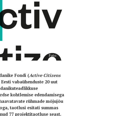
Foto:
odanike Fondi (
Active Citizens
 Eesti vabaühenduste 20 uut
odanikuteadlikkuse
võrdse kohtlemise edendamisega
ma haavatavate rühmade mõjujõu
oga, taotlusi esitati summas
unud 77 projektitaotluse seast.