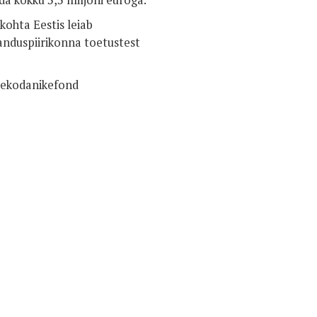
a kokku 3,3 miljoni euroga.
kohta Eestis leiab
janduspiirikonna toetustest
tekodanikefond