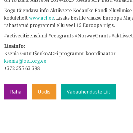
on 18 kuud. Aastatel 2019-2023 toetab ACF Eesti vabakond
Kogu täiendava info Aktiivsete Kodanike Fondi elluviimise 
kodulehelt
www.acf.ee
. Lisaks Eestile viiakse Euroopa Ma
rahastatud programmi ellu veel 15 Euroopa riigis.
#activecitizensfund #eeagrants #NorwayGrants #aktiivse
Lisainfo:
Ksenia GutnitšenkoACFi programmi koordinaator
ksenia@oef.org.ee
+372 555 63 398
Raha
Uudis
Vabaühenduste Liit