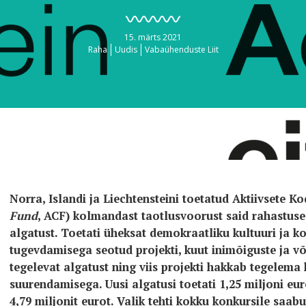
15. märts 2021
Raha
Uudis
Vabaühenduste Liit
Norra, Islandi ja Liechtensteini toetatud Aktiivsete K
Fund
, ACF) kolmandast taotlusvoorust said rahastuse
algatust. Toetati üheksat demokraatliku kultuuri ja k
tugevdamisega seotud projekti, kuut inimõiguste ja 
tegelevat algatust ning viis projekti hakkab tegele
suurendamisega. Uusi algatusi toetati 1,25 miljoni eur
4,79 miljonit eurot. Valik tehti kokku konkursile saab