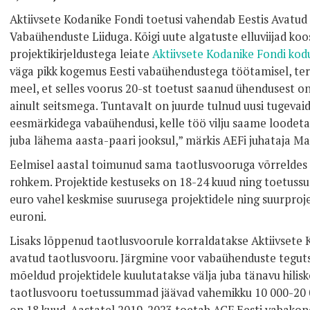
Aktiivsete Kodanike Fondi toetusi vahendab Eestis Avatud
Vabaühenduste Liiduga. Kõigi uute algatuste elluviijad k
projektikirjeldustega leiate
Aktiivsete Kodanike Fondi kod
väga pikk kogemus Eesti vabaühendustega töötamisel, ter
meel, et selles voorus 20-st toetust saanud ühendusest 
ainult seitsmega. Tuntavalt on juurde tulnud uusi tugevaid
eesmärkidega vabaühendusi, kelle töö vilju saame loodetav
juba lähema aasta-paari jooksul,” märkis AEFi juhataja Ma
Eelmisel aastal toimunud sama taotlusvooruga võrreldes l
rohkem. Projektide kestuseks on 18-24 kuud ning toetus
euro vahel keskmise suurusega projektidele ning suurproj
euroni.
Lisaks lõppenud taotlusvoorule korraldatakse Aktiivsete 
avatud taotlusvooru. Järgmine voor vabaühenduste tegu
mõeldud projektidele kuulutatakse välja juba tänavu hilis
taotlusvooru toetussummad jäävad vahemikku 10 000-20 