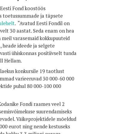
 Eesti Fond koostöös
oos toetussummade ja täpsete
ulehelt
. “Avatud Eesti Fondil on
velt 30 aastat. Seda enam on hea
on meil varasemaid kokkupuuteid
, heade ideede ja selgete
asti ühiskonnas positiivselt tunda
ll Hellam.
aekus konkursile 19 taotlust
summad varieeruvad 30 000-60 000
ektide puhul 80 000-100 000
Kodanike Fondi raames veel 2
tsemisvõimekuse suurendamiseks
kevadel. Väikeprojektidele mõeldud
000 eurot ning nende kestuseks