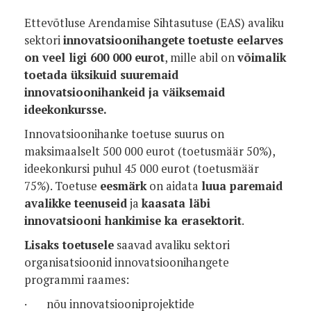
Ettevõtluse Arendamise Sihtasutuse (EAS) avaliku
sektori
innovatsioonihangete toetuste eelarves
on veel ligi 600 000 eurot
, mille abil on
võimalik
toetada üksikuid suuremaid
innovatsioonihankeid ja väiksemaid
ideekonkursse.
Innovatsioonihanke toetuse suurus on
maksimaalselt 500 000 eurot (toetusmäär 50%),
ideekonkursi puhul 45 000 eurot (toetusmäär
75%). Toetuse
eesmärk
on aidata
luua paremaid
avalikke teenuseid
ja
kaasata läbi
innovatsiooni hankimise ka erasektorit
.
Lisaks toetusele
saavad avaliku sektori
organisatsioonid innovatsioonihangete
programmi raames:
· nõu innovatsiooniprojektide