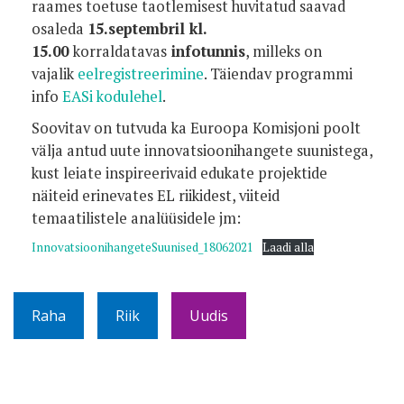
raames toetuse taotlemisest huvitatud saavad
osaleda
15.septembril kl.
15.00
korraldatavas
infotunnis
, milleks on
vajalik
eelregistreerimine
. Täiendav programmi
info
EASi kodulehel
.
Soovitav on tutvuda ka Euroopa Komisjoni poolt
välja antud uute innovatsioonihangete suunistega,
kust leiate inspireerivaid edukate projektide
näiteid erinevates EL riikidest, viiteid
temaatilistele analüüsidele jm:
InnovatsioonihangeteSuunised_18062021
Laadi alla
Raha
Riik
Uudis