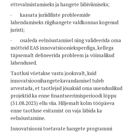
ettevalmistamiseks ja hangete läbiviimiseks;
· kaasata juriidiliste probleemide
lahendamiseks riigihangete valdkonnas kogenud
juristi;
· osaleda eelnõustamisel ning valideerida oma
mõtteid EAS innovatsioonieksperdiga, kellega
täpsemalt defineerida probleem ja võimalikud
lahendused.
Taotlusi võetakse vastu jooksvalt, kuid
innovatsioonihangete kavandamisel tuleb
arvestada, et taotlejad jõuaksid oma uuenduslikud
projektid ka enne finantseerimisperioodi lõppu
(31.08.2023) ellu viia. Hiljemalt kolm tööpäeva
enne taotluse esitamist on vaja läbida ka
eelnõustamine.
Innovatsiooni toetavate hangete programmi