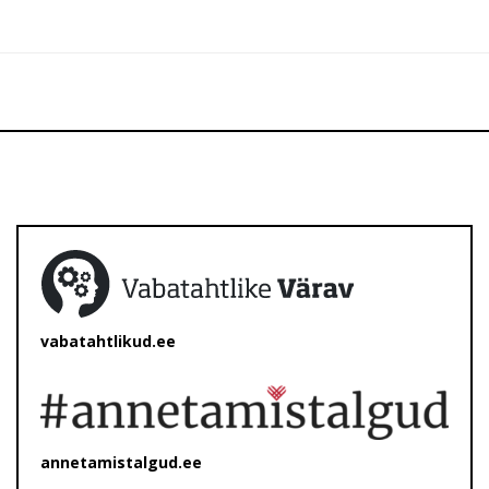
vabatahtlikud.ee
annetamistalgud.ee