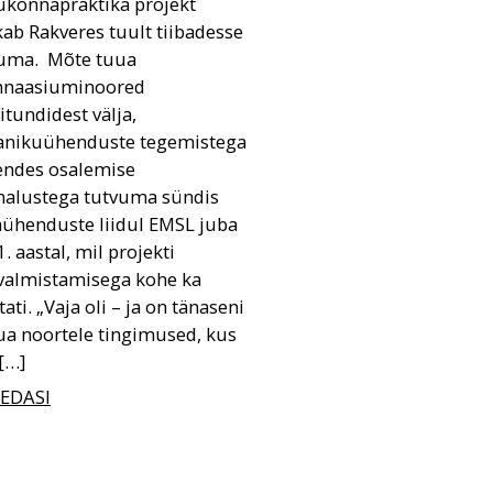
konnapraktika projekt
ab Rakveres tuult tiibadesse
uma. Mõte tuua
naasiuminoored
itundidest välja,
anikuühenduste tegemistega
endes osalemise
malustega tutvuma sündis
ühenduste liidul EMSL juba
. aastal, mil projekti
valmistamisega kohe ka
tati. „Vaja oli – ja on tänaseni
ua noortele tingimused, kus
[…]
 EDASI