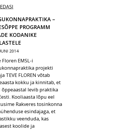
 EDASI
GUKONNAPRAKTIKA –
ESÕPPE PROGRAMM
ADE KODANIKE
LASTELE
JUUNI 2014
 Floren EMSL-i
konnapraktika projekti
aja TEVE FLOREN võtab
eaasta kokku ja kinnitab, et
 õppeaastal levib praktika
Eesti. Kooliaasta lõpu eel
tusime Rakveres tosinkonna
ühenduse esindajaga, et
astikku veenduda, kas
asest koolide ja