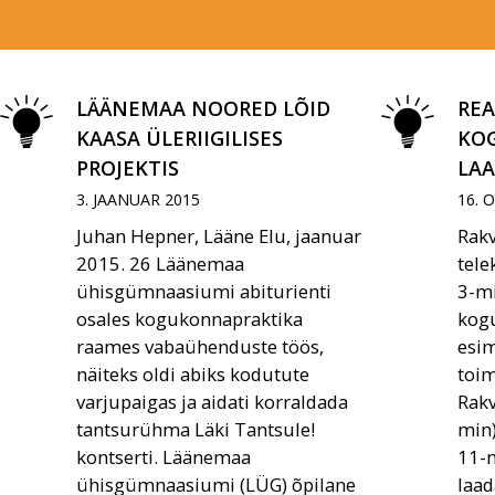
LÄÄNEMAA NOORED LÕID
REA
KAASA ÜLERIIGILISES
KO
PROJEKTIS
LA
3. JAANUAR 2015
16. 
Juhan Hepner, Lääne Elu, jaanuar
Rak
2015. 26 Läänemaa
tele
ühisgümnaasiumi abiturienti
3-mi
osales kogukonnapraktika
kogu
raames vabaühenduste töös,
esim
näiteks oldi abiks kodutute
toim
varjupaigas ja aidati korraldada
Rakv
tantsurühma Läki Tantsule!
min)
kontserti. Läänemaa
11-m
ühisgümnaasiumi (LÜG) õpilane
laad