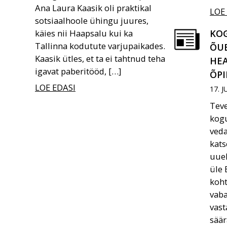
Ana Laura Kaasik oli praktikal
LOE
sotsiaalhoole ühingu juures,
käies nii Haapsalu kui ka
KO
Tallinna kodutute varjupaikades.
ÕU
Kaasik ütles, et ta ei tahtnud teha
HE
igavat paberitööd, […]
ÕPI
LOE EDASI
17. 
Teve
kogu
ved
kats
uuel
üle 
koh
vaba
vast
säär