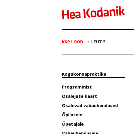
KKP LOOD
LEHT 5
Kogukonnapraktika
Programmist
Osalejate kaart
Osalevad vabaühendused
Õpilasele
Õpetajale
Vabaühendusele