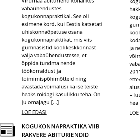
Virumaa abiturienti kohalikes
kogu
vabaühendustes
hakk
kogukonnapraktikal. See oli
kog
esimene kord, kui Eestis katsetati
güm
ühiskonnaõpetuse osana
kool
kogukonnapraktikat, mis viis
kod
gümnasistid koolikeskkonnast
ja n
välja vabaühendustesse, et
või
õppida tundma nende
vaba
töökorraldust ja
2011
toimimispõhimõtteid ning
ette
avastada võimalusi ka ise teiste
alus
heaks midagi kasulikku teha. On
– lu
ju omajagu […]
hea 
LOE EDASI
LOE
KOGUKONNAPRAKTIKA VIIB
RAKVERE ABITURIENDID