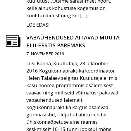
kuulutust „Otsime särasilmset noort,
kelle ainus kohustuse kogemus on
koolitundidest ning kel […]
LOE EDASI
VABAÜHENDUSED AITAVAD MUUTA
ELU EESTIS PAREMAKS
7. NOVEMBER 2016
Liisi Kanna, Kuullutaja, 28. oktoober
2016 Kogukonnapraktika koordinaator
Helen Talalaev selgitas Kuulutajale, mis
kasu noored programmis osalemisest
saavad ning milliseid võimalusi pakuvad
vabaühendused laiemalt.
Kogukonnapraktika käigus osalevad
gümnasistid, üldjuhul abituriendid
ühiskonnaõpetuse aine raames
keskmiselt 10-15 tunni jooksul mõne