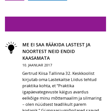
ME EI SAA RÄÄKIDA LASTEST JA
NOORTEST NEID ENDID
KAASAMATA
10. JAANUAR 2017
Gertrud Kiisa Tallinna 32. Keskkoolist
kirjutab oma Lastekaitse Liidus tehtud
praktika kohta, et “Praktika
igapäevategevuste käigus avardus
eelkõige minu mõttemaailm ja silmaring
– olen nüüdsest teadlikult parem
kodanik.” Gümnaasiumiõpilased saavad