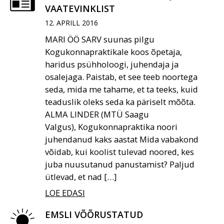
VAATEVINKLIST
12. APRILL 2016
MARI ÖÖ SARV suunas pilgu
Kogukonnapraktikale koos õpetaja,
haridus­ psühholoogi, juhendaja ja
osalejaga. Paistab, et see teeb noortega
seda, mida me tahame, et ta teeks, kuid
teaduslik oleks seda ka päriselt mõõta.
ALMA LINDER (MTÜ Saagu
Valgus), Kogukonnapraktika noori
juhendanud kaks aastat Mida vabakond
võidab, kui koolist tulevad noored, kes
juba nuusutanud panustamist? Paljud
ütlevad, et nad […]
LOE EDASI
EMSLI VÕÕRUSTATUD