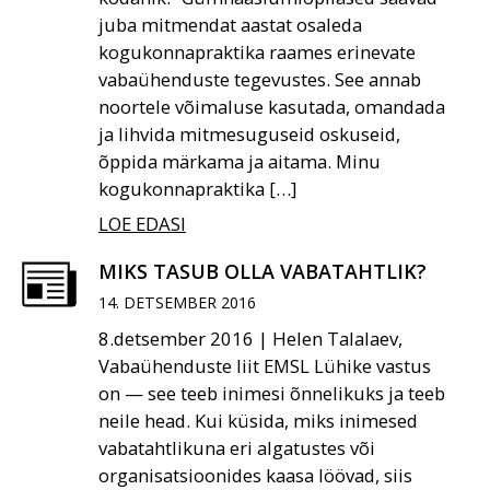
juba mitmendat aastat osaleda
kogukonnapraktika raames erinevate
vabaühenduste tegevustes. See annab
noortele võimaluse kasutada, omandada
ja lihvida mitmesuguseid oskuseid,
õppida märkama ja aitama. Minu
kogukonnapraktika […]
LOE EDASI
MIKS TASUB OLLA VABATAHTLIK?
14. DETSEMBER 2016
8.detsember 2016 | Helen Talalaev,
Vabaühenduste liit EMSL Lühike vastus
on — see teeb inimesi õnnelikuks ja teeb
neile head. Kui küsida, miks inimesed
vabatahtlikuna eri algatustes või
organisatsioonides kaasa löövad, siis