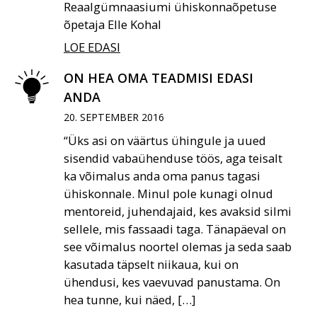
Reaalgümnaasiumi ühiskonnaõpetuse
õpetaja Elle Kohal
LOE EDASI
ON HEA OMA TEADMISI EDASI
ANDA
20. SEPTEMBER 2016
“Üks asi on väärtus ühingule ja uued
sisendid vabaühenduse töös, aga teisalt
ka võimalus anda oma panus tagasi
ühiskonnale. Minul pole kunagi olnud
mentoreid, juhendajaid, kes avaksid silmi
sellele, mis fassaadi taga. Tänapäeval on
see võimalus noortel olemas ja seda saab
kasutada täpselt niikaua, kui on
ühendusi, kes vaevuvad panustama. On
hea tunne, kui näed, […]