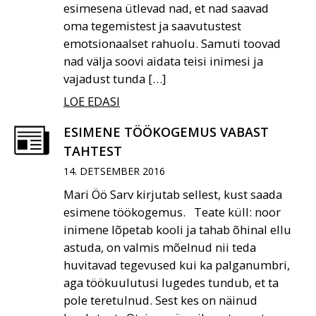
esimesena ütlevad nad, et nad saavad
oma tegemistest ja saavutustest
emotsionaalset rahuolu. Samuti toovad
nad välja soovi aidata teisi inimesi ja
vajadust tunda […]
LOE EDASI
ESIMENE TÖÖKOGEMUS VABAST
TAHTEST
14. DETSEMBER 2016
Mari Öö Sarv kirjutab sellest, kust saada
esimene töökogemus. Teate küll: noor
inimene lõpetab kooli ja tahab õhinal ellu
astuda, on valmis mõelnud nii teda
huvitavad tegevused kui ka palganumbri,
aga töökuulutusi lugedes tundub, et ta
pole teretulnud. Sest kes on näinud