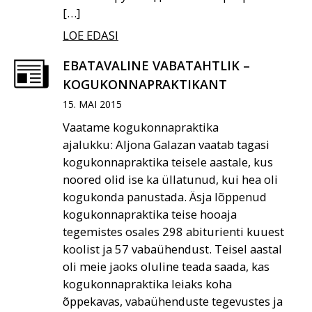
[…]
LOE EDASI
EBATAVALINE VABATAHTLIK –
KOGUKONNAPRAKTIKANT
15. MAI 2015
Vaatame kogukonnapraktika
ajalukku: Aljona Galazan vaatab tagasi
kogukonnapraktika teisele aastale, kus
noored olid ise ka üllatunud, kui hea oli
kogukonda panustada. Äsja lõppenud
kogukonnapraktika teise hooaja
tegemistes osales 298 abiturienti kuuest
koolist ja 57 vabaühendust. Teisel aastal
oli meie jaoks oluline teada saada, kas
kogukonnapraktika leiaks koha
õppekavas, vabaühenduste tegevustes ja