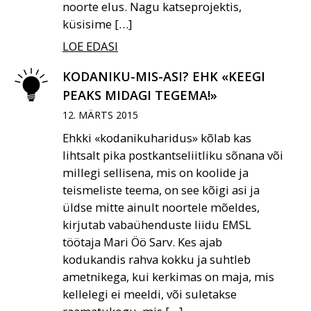
noorte elus. Nagu katseprojektis,
küsisime […]
LOE EDASI
KODANIKU-MIS-ASI? EHK «KEEGI
PEAKS MIDAGI TEGEMA!»
12. MÄRTS 2015
Ehkki «kodanikuharidus» kõlab kas
lihtsalt pika postkantseliitliku sõnana või
millegi sellisena, mis on koolide ja
teismeliste teema, on see kõigi asi ja
üldse mitte ainult noortele mõeldes,
kirjutab vabaühenduste liidu EMSL
töötaja Mari Öö Sarv. Kes ajab
kodukandis rahva kokku ja suhtleb
ametnikega, kui kerkimas on maja, mis
kellelegi ei meeldi, või suletakse