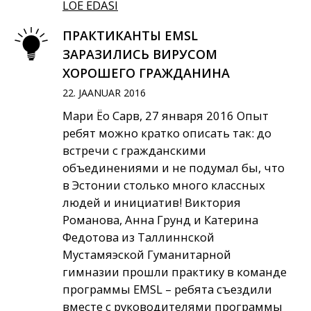
LOE EDASI
ПРАКТИКАНТЫ EMSL
ЗАРАЗИЛИСЬ ВИРУСОМ
ХОРОШЕГО ГРАЖДАНИНА
22. JAANUAR 2016
Мари Ёо Сарв, 27 января 2016 Опыт
ребят можно кратко описать так: до
встречи с гражданскими
объединениями и не подумал бы, что
в Эстонии столько много классных
людей и инициатив! Виктория
Романова, Анна Грунд и Катерина
Федотова из Таллиннской
Мустамяэской Гуманитарной
гимназии прошли практику в команде
программы EMSL – ребята съездили
вместе с руководителями программы