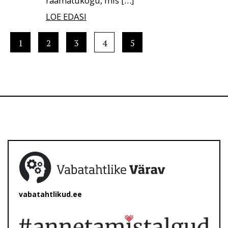
raamatukogu, mis […]
LOE EDASI
1
2
3
4
5
vabatahtlikud.ee