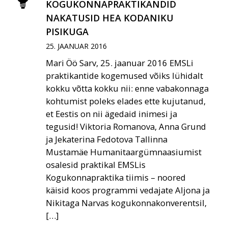
KOGUKONNAPRAKTIKANDID
NAKATUSID HEA KODANIKU
PISIKUGA
25. JAANUAR 2016
Mari Öö Sarv, 25. jaanuar 2016 EMSLi
praktikantide kogemused võiks lühidalt
kokku võtta kokku nii: enne vabakonnaga
kohtumist poleks elades ette kujutanud,
et Eestis on nii ägedaid inimesi ja
tegusid! Viktoria Romanova, Anna Grund
ja Jekaterina Fedotova Tallinna
Mustamäe Humanitaargümnaasiumist
osalesid praktikal EMSLis
Kogukonnapraktika tiimis – noored
käisid koos programmi vedajate Aljona ja
Nikitaga Narvas kogukonnakonverentsil,
[…]