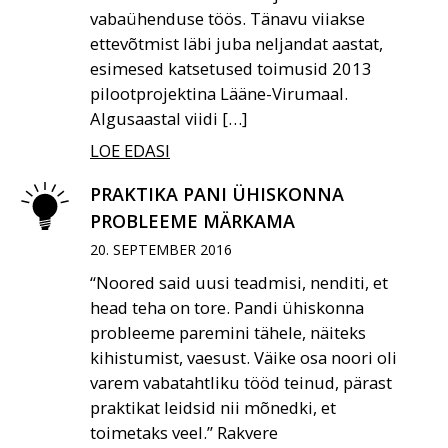
vabaühenduse töös. Tänavu viiakse
ettevõtmist läbi juba neljandat aastat,
esimesed katsetused toimusid 2013
pilootprojektina Lääne-Virumaal.
Algusaastal viidi […]
LOE EDASI
PRAKTIKA PANI ÜHISKONNA
PROBLEEME MÄRKAMA
20. SEPTEMBER 2016
“Noored said uusi teadmisi, nenditi, et
head teha on tore. Pandi ühiskonna
probleeme paremini tähele, näiteks
kihistumist, vaesust. Väike osa noori oli
varem vabatahtliku tööd teinud, pärast
praktikat leidsid nii mõnedki, et
toimetaks veel.” Rakvere