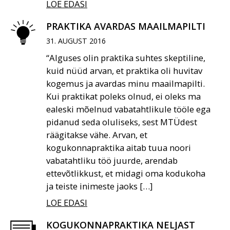
LOE EDASI
PRAKTIKA AVARDAS MAAILMAPILTI
31. AUGUST 2016
“Alguses olin praktika suhtes skeptiline,
kuid nüüd arvan, et praktika oli huvitav
kogemus ja avardas minu maailmapilti.
Kui praktikat poleks olnud, ei oleks ma
ealeski mõelnud vabatahtlikule tööle ega
pidanud seda oluliseks, sest MTÜdest
räägitakse vähe. Arvan, et
kogukonnapraktika aitab tuua noori
vabatahtliku töö juurde, arendab
ettevõtlikkust, et midagi oma kodukoha
ja teiste inimeste jaoks […]
LOE EDASI
KOGUKONNAPRAKTIKA NELJAST