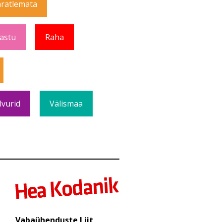
ratlemata
Vastu
Raha
lvurid
Välismaa
Vabaühenduste Liit