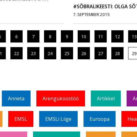
#SÕBRALIKEESTI: OLGA S
7. SEPTEMBER 2015
5
6
7
8
9
10
11
12
13
1
22
23
24
25
26
27
28
29
Anneta
Arengukoostöö
Artikkel
A
EMSL
EMSLi Liige
Euroopa
Hea