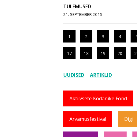
TULEMUSED
21. SEPTEMBER 2015
1
2
3
4
17
18
19
20
2
UUDISED
ARTIKLID
Aktiivsete Kodanike Fond
Arvamusfestival
Digi