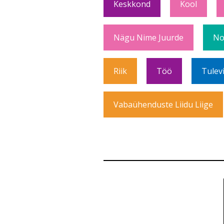
Keskkond
Kool
Nägu Nime Juurde
No
Riik
Töö
Tulev
Vabaühenduste Liidu Liige