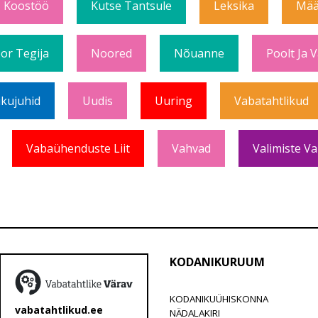
Koostöö
Kutse Tantsule
Leksika
Mää
or Tegija
Noored
Nõuanne
Poolt Ja 
ikujuhid
Uudis
Uuring
Vabatahtlikud
Vabaühenduste Liit
Vahvad
Valimiste Va
KODANIKURUUM
KODANIKUÜHISKONNA
vabatahtlikud.ee
NÄDALAKIRI