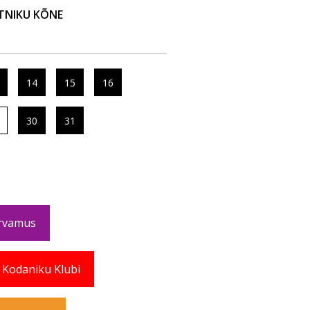
ÕTNIKU KÕNE
14
15
16
30
31
rvamus
 Kodaniku Klubi