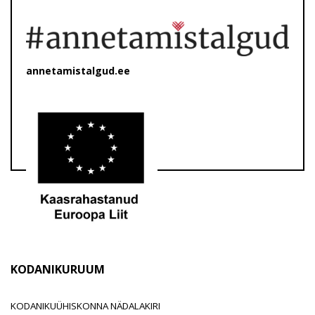
annetamistalgud.ee
KODANIKURUUM
KODANIKUÜHISKONNA NÄDALAKIRI