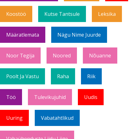
Koostöö
Kutse Tantsule
Leksika
Määratlemata
Nägu Nime Juurde
Noor Tegija
Noored
Nõuanne
Poolt Ja Vastu
Raha
Riik
Töö
Tulevikujuhid
Uudis
Uuring
Vabatahtlikud
Vabaühenduste Liidu Liige