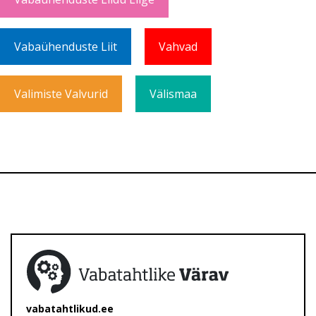
Vabaühenduste Liit
Vahvad
Valimiste Valvurid
Välismaa
vabatahtlikud.ee