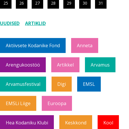
25
26
27
28
29
30
31
UUDISED
ARTIKLID
Aktiivsete Kodanike Fond
Anneta
Arengukoostöö
Artikkel
Arvamus
Arvamusfestival
Digi
EMSL
EMSLi Liige
Euroopa
Hea Kodaniku Klubi
Keskkond
Kool