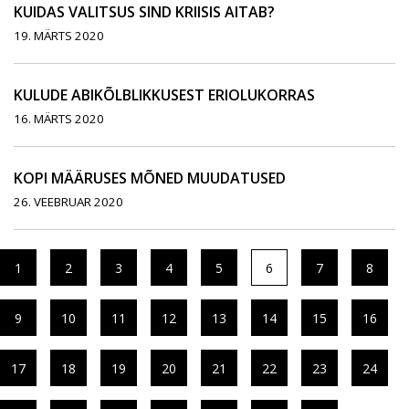
KUIDAS VALITSUS SIND KRIISIS AITAB?
19. MÄRTS 2020
KULUDE ABIKÕLBLIKKUSEST ERIOLUKORRAS
16. MÄRTS 2020
KOPI MÄÄRUSES MÕNED MUUDATUSED
26. VEEBRUAR 2020
1
2
3
4
5
6
7
8
9
10
11
12
13
14
15
16
17
18
19
20
21
22
23
24