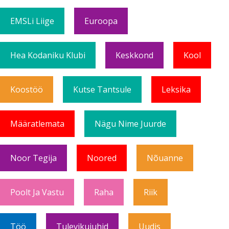
EMSLi Liige
Euroopa
Hea Kodaniku Klubi
Keskkond
Kool
Koostöö
Kutse Tantsule
Leksika
Määratlemata
Nägu Nime Juurde
Noor Tegija
Noored
Nõuanne
Poolt Ja Vastu
Raha
Riik
Töö
Tulevikujuhid
Uudis