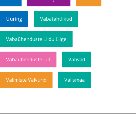
Uuring
Vabatahtlikud
Vabaühenduste Liidu Liige
Vabaühenduste Liit
Vahvad
Valimiste Valvurid
Välismaa