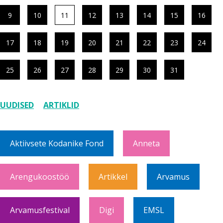
9
10
11
12
13
14
15
16
17
18
19
20
21
22
23
24
25
26
27
28
29
30
31
UUDISED
ARTIKLID
Aktiivsete Kodanike Fond
Anneta
Arengukoostöö
Artikkel
Arvamus
Arvamusfestival
Digi
EMSL