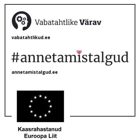
vabatahtlikud.ee
annetamistalgud.ee