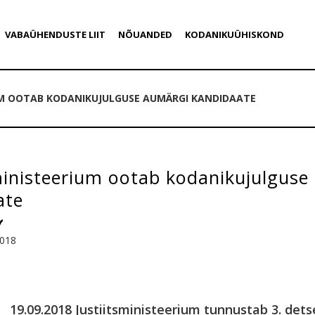
VABAÜHENDUSTE LIIT
NÕUANDED
KODANIKUÜHISKOND
UM OOTAB KODANIKUJULGUSE AUMÄRGI KANDIDAATE
ministeerium ootab kodanikujulguse
ate
2018
19.09.2018 Justiitsministeerium tunnustab 3. dets