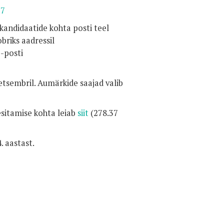
17
andidaatide kohta posti teel
briks aadressil
e-posti
detsembril. Aumärkide saajad valib
sitamise kohta leiab
siit
(278.37
. aastast.