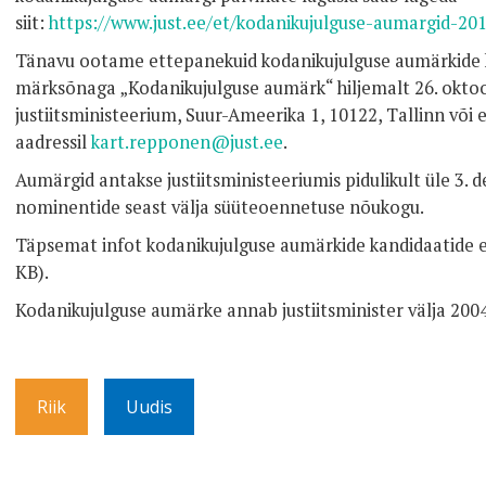
siit:
https://www.just.ee/et/kodanikujulguse-aumargid-20
Tänavu ootame ettepanekuid kodanikujulguse aumärkide k
märksõnaga „Kodanikujulguse aumärk“ hiljemalt 26. oktoo
justiitsministeerium, Suur-Ameerika 1, 10122, Tallinn või 
aadressil
kart.repponen@just.ee
.
Aumärgid antakse justiitsministeeriumis pidulikult üle 3. 
nominentide seast välja süüteoennetuse nõukogu.
Täpsemat infot kodanikujulguse aumärkide kandidaatide e
KB)
.
Kodanikujulguse aumärke annab justiitsminister välja 2004
Riik
Uudis