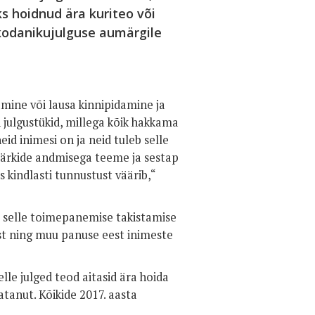
s hoidnud ära kuriteo või
kodanikujulguse aumärgile
mine või lausa kinnipidamine ja
 julgustükid, millega kõik hakkama
id inimesi on ja neid tuleb selle
märkide andmisega teeme ja sestap
s kindlasti tunnustust väärib,“
 selle toimepanemise takistamise
est ning muu panuse eest inimeste
lle julged teod aitasid ära hoida
atanut. Kõikide 2017. aasta