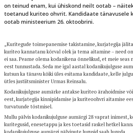
on teinud enam, kui ühiskond neilt ootab – näitek
toetanud kuriteo ohvrit. Kandidaate tänavusele 
ootab ministeerium 26. oktoobrini.
„Kuritegude toimepanemise takistamine, kurjategija jälita
kuriteo kannatanu kõrval olek ja tema aitamine – need on
ei saa. Peame olema kodanikena õnnelikud, et meie seas ne
eest tunnustada. Seda me igal aastal kodanikujulguse au
kutsun ka tänavu kõiki üles esitama kandidaate, kelle julgu
ütles justiitsminister Urmas Reinsalu.
Kodanikujulguse aumärke antakse kuriteo ärahoidmise või
eest, kurjategija kinnipidamise ja kuriteoohvri aitamise e
turvatunde tõstmisel.
Mullu pälvis kodanikujulguse aumärgi 28 vaprat inimest, ke
kuritegusid, enesetappu ja kes toetasid raskel hetkel kann
kodanikujulguse aumärgi pälvinute lugusid saab lugeda