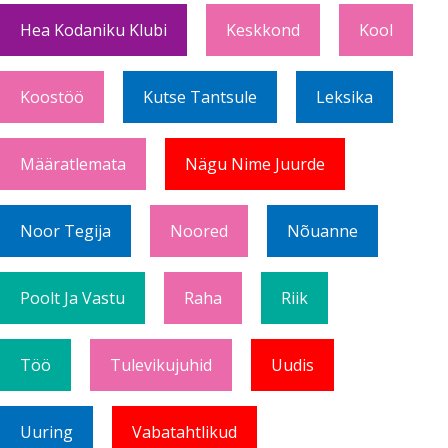
Hea Kodaniku Klubi
Keskkond
Kool
Koostöö
Kutse Tantsule
Leksika
Määratlemata
Nägu Nime Juurde
Noor Tegija
Noored
Nõuanne
Poolt Ja Vastu
Raha
Riik
Töö
Tulevikujuhid
Uudis
Uuring
Vabatahtlikud