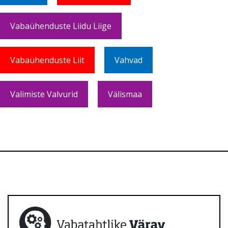
Vabaühenduste Liidu Liige
Vabaühenduste Liit
Vahvad
Valimiste Valvurid
Välismaa