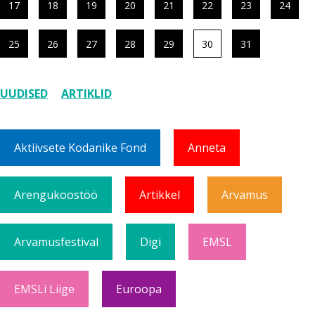
17
18
19
20
21
22
23
24
25
26
27
28
29
30
31
UUDISED
ARTIKLID
Aktiivsete Kodanike Fond
Anneta
Arengukoostöö
Artikkel
Arvamus
Arvamusfestival
Digi
EMSL
EMSLi Liige
Euroopa