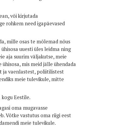
an, või kirjutada
õige rohkem need igapäevased
eda, mille osas te mõlemad nõus
 ühisosa uuesti üles leidma ning
ie aja suurim väljakutse, meie
ee ühisosa, mis meid jälle ühendada
 ja vaenlastest, poliitilistest
endiks meie tulevikule, mitte
 kogu Eestile.
tagasi oma mugavasse
eb. Võtke vastutus oma riigi eest
damendi meie tulevikule.