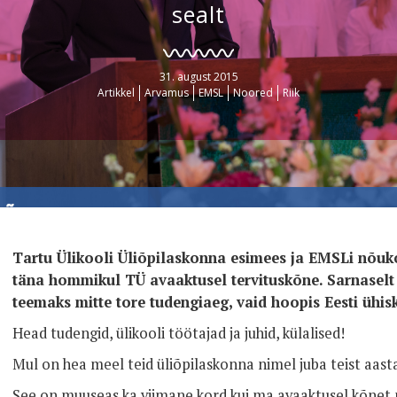
sealt
31. august 2015
Artikkel
Arvamus
EMSL
Noored
Riik
Tartu Ülikooli Üliõpilaskonna esimees ja EMSLi nõuk
täna hommikul TÜ avaaktusel tervituskõne. Sarnaselt 
teemaks mitte tore tudengiaeg, vaid hoopis Eesti ühi
Head tudengid, ülikooli töötajad ja juhid, külalised!
Mul on hea meel teid üliõpilaskonna nimel juba teist aasta
See on muuseas ka viimane kord kui ma avaaktusel kõnet p