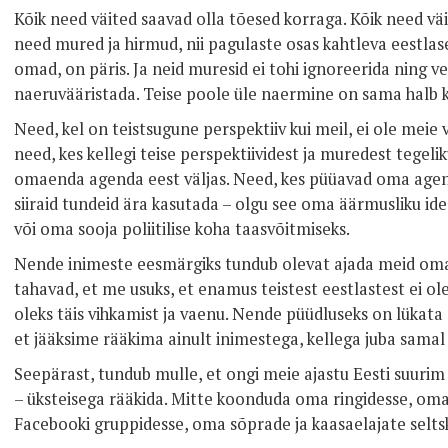
Kõik need väited saavad olla tõesed korraga. Kõik need vä
need mured ja hirmud, nii pagulaste osas kahtleva eestlas
omad, on päris. Ja neid muresid ei tohi ignoreerida ning v
naeruvääristada. Teise poole üle naermine on sama halb k
Need, kel on teistsugune perspektiiv kui meil, ei ole meie
need, kes kellegi teise perspektiividest ja muredest tegelik
omaenda agenda eest väljas. Need, kes püüavad oma agend
siiraid tundeid ära kasutada – olgu see oma äärmusliku id
või oma sooja poliitilise koha taasvõitmiseks.
Nende inimeste eesmärgiks tundub olevat ajada meid omav
tahavad, et me usuks, et enamus teistest eestlastest ei ol
oleks täis vihkamist ja vaenu. Nende püüdluseks on lükata
et jääksime rääkima ainult inimestega, kellega juba sama
Seepärast, tundub mulle, et ongi meie ajastu Eesti suurim
– üksteisega rääkida. Mitte koonduda oma ringidesse, o
Facebooki gruppidesse, oma sõprade ja kaasaelajate selt