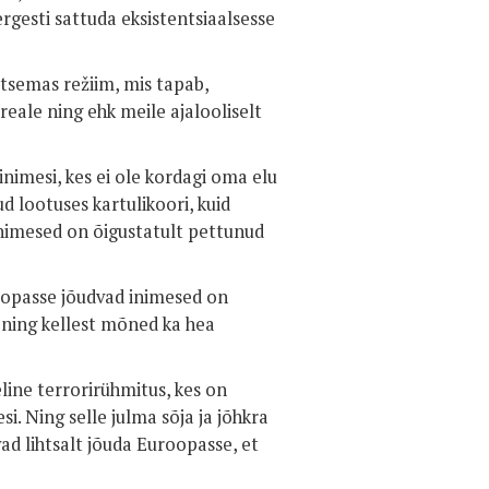
ergesti sattuda eksistentsiaalsesse
litsemas režiim, mis tapab,
reale ning ehk meile ajalooliselt
 inimesi, kes ei ole kordagi oma elu
ud lootuses kartulikoori, kuid
inimesed on õigustatult pettunud
roopasse jõudvad inimesed on
 ning kellest mõned ka hea
eline terrorirühmitus, kes on
i. Ning selle julma sõja ja jõhkra
ad lihtsalt jõuda Euroopasse, et