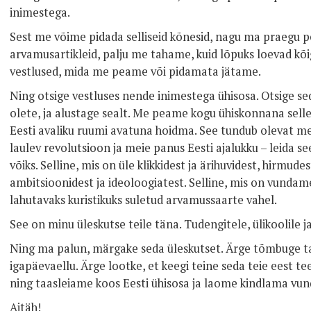
inimestega.
Sest me võime pidada selliseid kõnesid, nagu ma praegu pe
arvamusartikleid, palju me tahame, kuid lõpuks loevad k
vestlused, mida me peame või pidamata jätame.
Ning otsige vestluses nende inimestega ühisosa. Otsige s
olete, ja alustage sealt. Me peame kogu ühiskonnana selle
Eesti avaliku ruumi avatuna hoidma. See tundub olevat me
laulev revolutsioon ja meie panus Eesti ajalukku – leida s
võiks. Selline, mis on üle klikkidest ja ärihuvidest, hirmudest
ambitsioonidest ja ideoloogiatest. Selline, mis on vundam
lahutavaks kuristikuks suletud arvamussaarte vahel.
See on minu üleskutse teile täna. Tudengitele, ülikoolile ja
Ning ma palun, märgake seda üleskutset. Ärge tõmbuge 
igapäevaellu. Ärge lootke, et keegi teine seda teie eest te
ning taasleiame koos Eesti ühisosa ja laome kindlama vun
Aitäh!