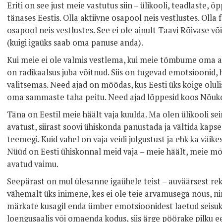
Eriti on see just meie vastutus siin – ülikooli, teadlaste, 
tänases Eestis. Olla aktiivne osapool neis vestlustes. Oll
osapool neis vestlustes. See ei ole ainult Taavi Rõivase 
(kuigi igaüks saab oma panuse anda).
Kui meie ei ole valmis vestlema, kui meie tõmbume oma ak
on radikaalsus juba võitnud. Siis on tugevad emotsioonid,
valitsemas. Need ajad on möödas, kus Eesti üks kõige olul
oma sammaste taha peitu. Need ajad lõppesid koos Nõuko
Täna on Eestil meie häält vaja kuulda. Ma olen ülikooli se
avatust, siirast soovi ühiskonda panustada ja vältida kaps
teemegi. Kuid vahel on vaja veidi julgustust ja ehk ka väik
Nüüd on Eesti ühiskonnal meid vaja – meie häält, meie mõt
avatud vaimu.
Seepärast on mul ülesanne igaühele teist – auväärsest rek
vähemalt üks inimene, kes ei ole teie arvamusega nõus, ni
märkate kusagil enda ümber emotsioonidest laetud seisuk
loengusaalis või omaenda kodus, siis ärge pöörake pilku 