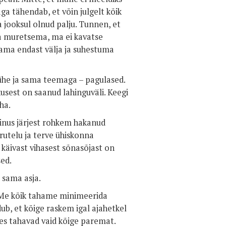
ga tähendab, et võin julgelt kõik
 jooksul olnud palju. Tunnen, et
ga muretsema, ma ei kavatse
tama endast välja ja suhestuma
 ühe ja sama teemaga – pagulased.
usest on saanud lahinguväli. Keegi
ha.
inus järjest rohkem hakanud
utelu ja terve ühiskonna
äivast vihasest sõnasõjast on
ed.
 sama asja.
 Me kõik tahame minimeerida
dub, et kõige raskem igal ajahetkel
kes tahavad vaid kõige paremat.