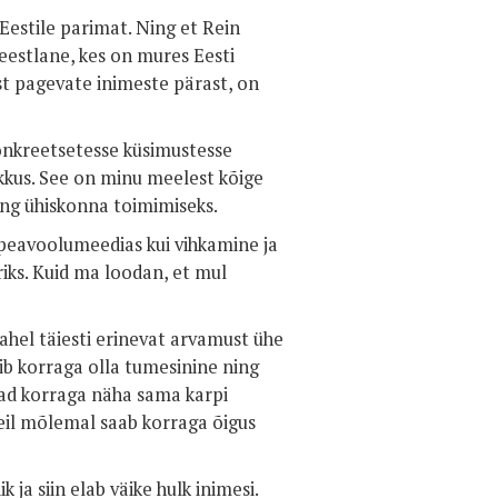
Eestile parimat. Ning et Rein
 eestlane, kes on mures Eesti
est pagevate inimeste pärast, on
onkreetsetesse küsimustesse
ikkus. See on minu meelest kõige
ning ühiskonna toimimiseks.
e peavoolumeedias kui vihkamine ja
riks. Kuid ma loodan, et mul
ahel täiesti erinevat arvamust ühe
õib korraga olla tumesinine ning
ivad korraga näha sama karpi
 neil mõlemal saab korraga õigus
k ja siin elab väike hulk inimesi.