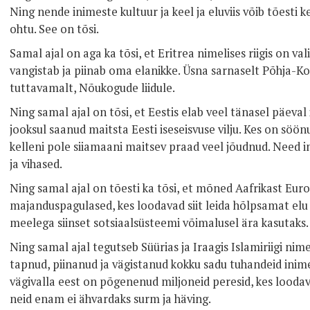
Ning nende inimeste kultuur ja keel ja eluviis võib tõesti k
ohtu. See on tõsi.
Samal ajal on aga ka tõsi, et Eritrea nimelises riigis on va
vangistab ja piinab oma elanikke. Üsna sarnaselt Põhja-Ko
tuttavamalt, Nõukogude liidule.
Ning samal ajal on tõsi, et Eestis elab veel tänasel päeval
jooksul saanud maitsta Eesti iseseisvuse vilju. Kes on söön
kelleni pole siiamaani maitsev praad veel jõudnud. Need 
ja vihased.
Ning samal ajal on tõesti ka tõsi, et mõned Aafrikast Eu
majanduspagulased, kes loodavad siit leida hõlpsamat elu
meelega siinset sotsiaalsüsteemi võimalusel ära kasutaks.
Ning samal ajal tegutseb Süürias ja Iraagis Islamiriigi nim
tapnud, piinanud ja vägistanud kokku sadu tuhandeid inimes
vägivalla eest on põgenenud miljoneid peresid, kes loodav
neid enam ei ähvardaks surm ja häving.