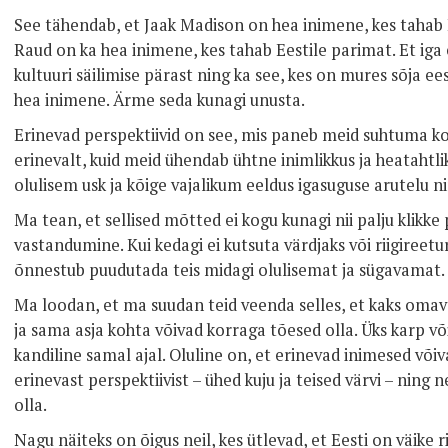
See tähendab, et Jaak Madison on hea inimene, kes tahab 
Raud on ka hea inimene, kes tahab Eestile parimat. Et iga
kultuuri säilimise pärast ning ka see, kes on mures sõja e
hea inimene. Ärme seda kunagi unusta.
Erinevad perspektiivid on see, mis paneb meid suhtuma k
erinevalt, kuid meid ühendab ühtne inimlikkus ja heatahtl
olulisem usk ja kõige vajalikum eeldus igasuguse arutelu 
Ma tean, et sellised mõtted ei kogu kunagi nii palju klikk
vastandumine. Kui kedagi ei kutsuta värdjaks või riigireetu
õnnestub puudutada teis midagi olulisemat ja sügavamat.
Ma loodan, et ma suudan teid veenda selles, et kaks omav
ja sama asja kohta võivad korraga tõesed olla. Üks karp v
kandiline samal ajal. Oluline on, et erinevad inimesed võ
erinevast perspektiivist – ühed kuju ja teised värvi – ning
olla.
Nagu näiteks on õigus neil, kes ütlevad, et Eesti on väike rii