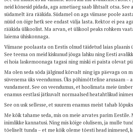
neid kõnesid pidada, aga ametiaeg saab lihtsalt otsa. See a
südamelt ära rääkida. Südamel on aga viimase poole aasta
nüüd on õige hetk see endast välja lasta. Rektor ei pea a
rääkida ülikoolist. Ma arvan, et ülikool peaks rohkem vaa
laiema ühiskonnaga.
Viimane poolaasta on Eestis olnud täidetud laias plaanis
See teema on meid kiskunud jõuga lahku ning Eesti avalikk
ei hoia laskemoonaga tagasi ning miski ei paista olevat pü
Ma olen seda sõda jälginud kõrvalt ning iga päevaga on m
süvenema üks veendumus. Üks põhimõtteline arusaam – ar
vundament. See on veendumus, et hoolimata meie ümber k
enamus eestlasi jätkuvalt normaalsed heatahtlikud inimes
See on usk sellesse, et suurem enamus meist tahab lõpuks
Me kõik tahame seda, mis on meie arvates parim Eestile.
inimlikke kannatusi. Ning mis kõige olulisem, ja mulle tun
tõeliselt tunda – et me kõik oleme tõesti head inimesed, 