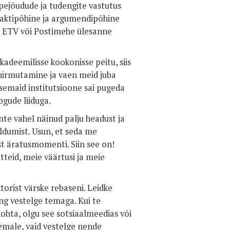
õppejõudude ja tudengite vastutus
a faktipõhine ja argumendipõhine
või ETV või Postimehe ülesanne
adeemilisse kookonisse peitu, siis
 hirmutamine ja vaen meid juba
isemaid institutsioone sai pugeda
gude liiduga.
inte vahel näinud palju headust ja
eldumist. Usun, et seda me
est äratusmomenti. Siin see on!
teid, meie väärtusi ja meie
torist värske rebaseni. Leidke
ng vestelge temaga. Kui te
ohta, olgu see sotsiaalmeedias või
eemale, vaid vestelge nende