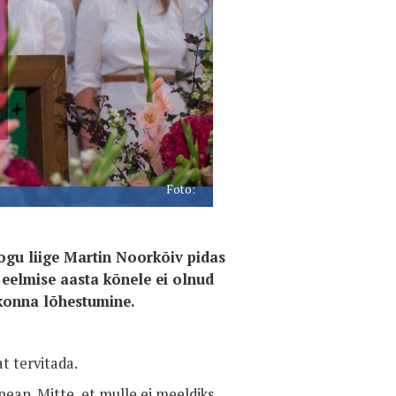
Foto:
ogu liige Martin Noorkõiv pidas
eelmise aasta kõnele ei olnud
skonna lõhestumine.
t tervitada.
ean. Mitte, et mulle ei meeldiks