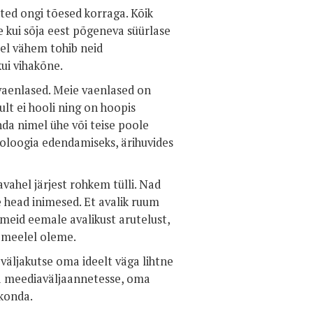
ited ongi tõesed korraga. Kõik
e kui sõja eest põgeneva süürlase
eel vähem tohib neid
ui vihakõne.
 vaenlased. Meie vaenlased on
ult ei hooli ning on hoopis
a nimel ühe või teise poole
eoloogia edendamiseks, ärihuvides
ahel järjest rohkem tülli. Nad
e head inimesed. Et avalik ruum
 meid eemale avalikust arutelust,
l meelel oleme.
 väljakutse oma ideelt väga lihtne
ma meediaväljaannetesse, oma
skonda.