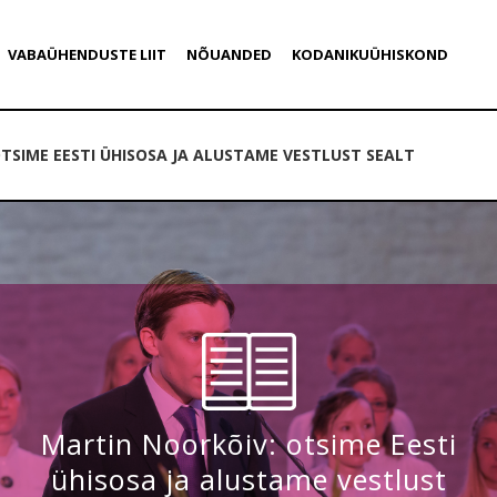
VABAÜHENDUSTE LIIT
NÕUANDED
KODANIKUÜHISKOND
TSIME EESTI ÜHISOSA JA ALUSTAME VESTLUST SEALT
Martin Noorkõiv: otsime Eesti
ühisosa ja alustame vestlust