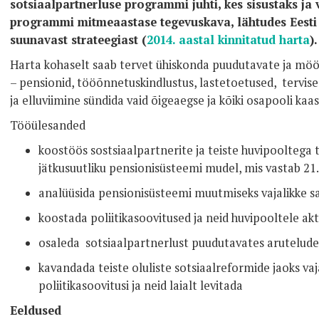
sotsiaalpartnerluse programmi juhti, kes sisustaks ja v
programmi mitmeaastase tegevuskava, lähtudes Eesti
suunavast strateegiast (
2014. aastal kinnitatud harta
).
Harta kohaselt saab tervet ühiskonda puudutavate ja mö
– pensionid, tööõnnetuskindlustus, lastetoetused, tervis
ja elluviimine sündida vaid õigeaegse ja kõiki osapooli kaa
Tööülesanded
koostöös sostsiaalpartnerite ja teiste huvipooltega 
jätkusuutliku pensionisüsteemi mudel, mis vastab 21.
analüüsida pensionisüsteemi muutmiseks vajalikke
koostada poliitikasoovitused ja neid huvipooltele akti
osaleda sotsiaalpartnerlust puudutavates aruteludes
kavandada teiste oluliste sotsiaalreformide jaoks v
poliitikasoovitusi ja neid laialt levitada
Eeldused