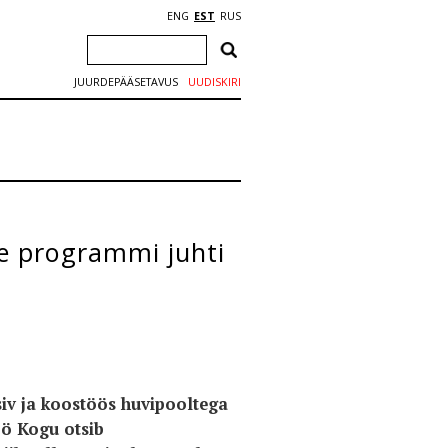
ENG
EST
RUS
JUURDEPÄÄSETAVUS
UUDISKIRI
se programmi juhti
siv ja koostöös huvipooltega
öö Kogu otsib