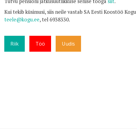
Tutvu pensioni jätkusuutlikkuse senise tööga
siit
.
Kui tekib küsimusi, siis neile vastab SA Eesti Koostöö Kogu
teele@kogu.ee
, tel 6938330.
Riik
Töö
Uudis