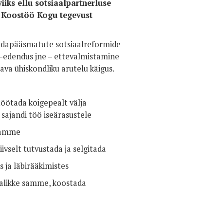
iiks ellu sotsiaalpartnerluse
 Koostöö Kogu tegevust
ödapääsmatute sotsiaalreformide
e-edendus jne – ettevalmistamine
sava ühiskondliku arutelu käigus.
töötada kõigepealt välja
 sajandi töö iseärasustele
 samme
ivselt tutvustada ja selgitada
 ja läbirääkimistes
ajalikke samme, koostada