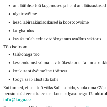
analüütilise töö kogemused ja head analüüsioskused
algatusvõime
head läbirääkimisoskused ja koostöövõime
kõrgharidus
kasuks tuleb eelnev töökogemus avalikus sektoris
Töö iseloom
täiskohaga töö
keskendumist võimaldav töökeskkond Tallinna keskl
konkurentsivõimeline töötasu
tööga saab alustada kohe
Kui tunned, et see töö võiks Sulle sobida, saada oma CV ja
pensionisüsteemi tulevikust koos palgasooviga
12. oktoob
info@kogu.ee
.