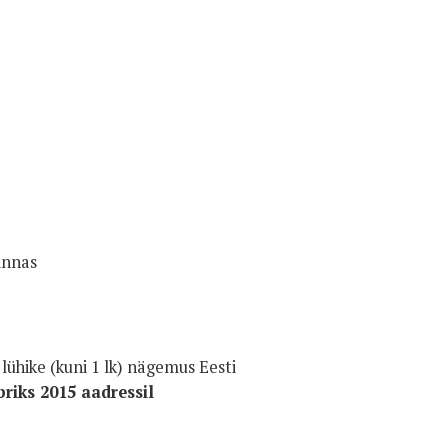
innas
 lühike (kuni 1 lk) nägemus Eesti
riks 2015 aadressil