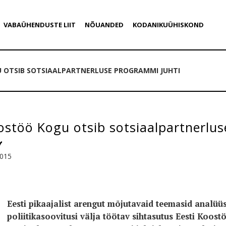
VABAÜHENDUSTE LIIT
NÕUANDED
KODANIKUÜHISKOND
 OTSIB SOTSIAALPARTNERLUSE PROGRAMMI JUHTI
ostöö Kogu otsib sotsiaalpartnerlu
2015
Eesti pikaajalist arengut mõjutavaid teemasid analüü
poliitikasoovitusi välja töötav sihtasutus Eesti Koost