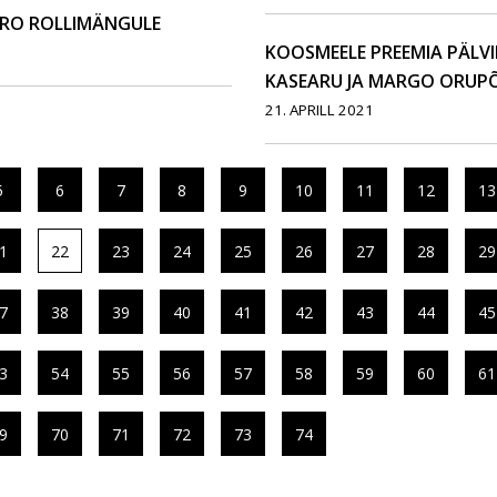
ÜRO ROLLIMÄNGULE
KOOSMEELE PREEMIA PÄLV
KASEARU JA MARGO ORU
21. APRILL 2021
5
6
7
8
9
10
11
12
13
1
22
23
24
25
26
27
28
29
7
38
39
40
41
42
43
44
45
3
54
55
56
57
58
59
60
61
9
70
71
72
73
74