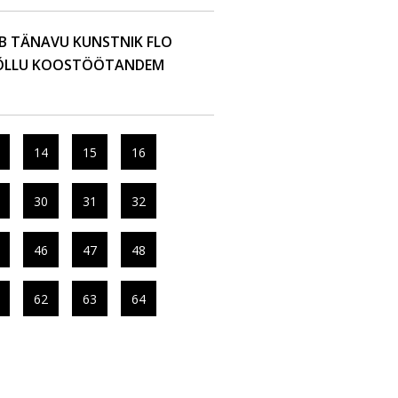
IB TÄNAVU KUNSTNIK FLO
PÕLLU KOOSTÖÖTANDEM
14
15
16
30
31
32
46
47
48
62
63
64