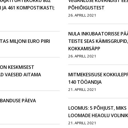
RAJATI ÜHTEKOKKU 802
VEGANLUSE KUVANDIST EES
I JA 461 KOMPOSTIKASTI;
PÕHIÕIGUSTEST
26. APRILL 2021
NULA INKUBAATORISSE PÄ
S MILJONI EURO PIIRI
TEISTE SEAS KÄIMISGRUPI
KOKKAMISÄPP
26. APRILL 2021
ON KESKMISEST
D VAESEID AITAMA
MITMEKESISUSE KOKKULEPP
140 TÖÖANDJA
21. APRILL 2021
UBANDUSE PÄEVA
LOOMUS: 5 PÕHJUST, MIKS
LOOMADE HEAOLU VOLINI
21. APRILL 2021