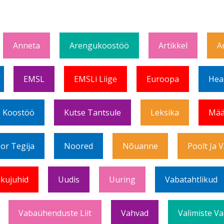
Anneta
Arengukoostöö
Artikkel
A
EMSL
EMSLi Liige
Euroopa
Hea
Koostöö
Kutse Tantsule
Leksika
Mää
or Tegija
Noored
Nõuanne
Poolt Ja 
ikujuhid
Uudis
Uuring
Vabatahtlikud
Vabaühenduste Liit
Vahvad
Valimiste Va