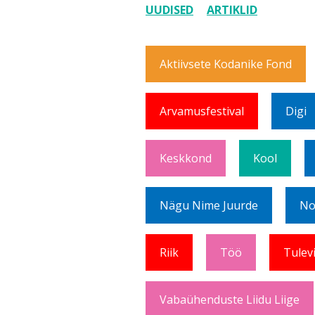
UUDISED
ARTIKLID
Aktiivsete Kodanike Fond
Arvamusfestival
Digi
Keskkond
Kool
Nägu Nime Juurde
No
Riik
Töö
Tulev
Vabaühenduste Liidu Liige