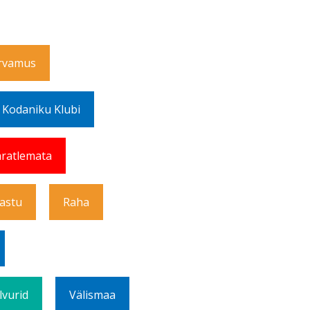
rvamus
 Kodaniku Klubi
ratlemata
Vastu
Raha
lvurid
Välismaa