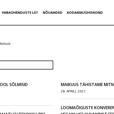
VABAÜHENDUSTE LIIT
NÕUANDED
KODANIKUÜHISKOND
ulemust
OOL SÕLMISID
MAIKUUS TÄHISTAME MITM
28. APRILL 2021
LOOMAÕIGUSTE KONVERENT