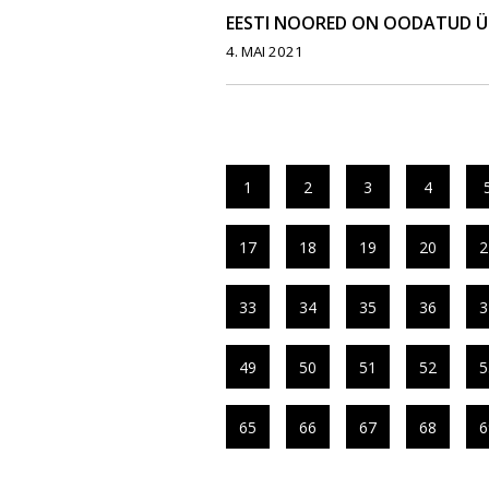
EESTI NOORED ON OODATUD 
4. MAI 2021
1
2
3
4
17
18
19
20
2
33
34
35
36
3
49
50
51
52
5
65
66
67
68
6