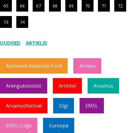
65
66
67
68
69
70
71
72
73
74
UUDISED
ARTIKLID
Aktiivsete Kodanike Fond
Anneta
Arengukoostöö
Artikkel
Arvamus
Arvamusfestival
Digi
EMSL
EMSLi Liige
Euroopa