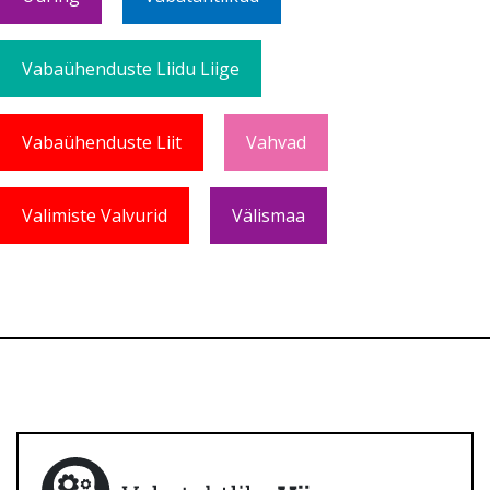
Vabaühenduste Liidu Liige
Vabaühenduste Liit
Vahvad
Valimiste Valvurid
Välismaa