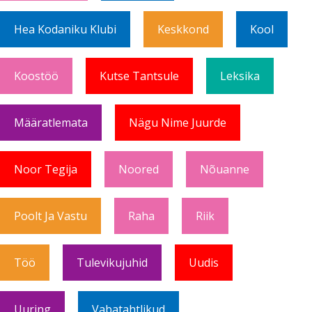
Hea Kodaniku Klubi
Keskkond
Kool
Koostöö
Kutse Tantsule
Leksika
Määratlemata
Nägu Nime Juurde
Noor Tegija
Noored
Nõuanne
Poolt Ja Vastu
Raha
Riik
Töö
Tulevikujuhid
Uudis
Uuring
Vabatahtlikud