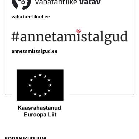
vabatahtlikud.ee
annetamistalgud.ee
KODANIKURUUM