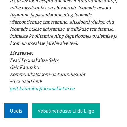
tegutsev loomasõpru ühendav mittetulundusühing,
mille missiooniks on abivajavate loomade heaolu
tagamine ja parandamine ning loomade
väärkohtlemise ennetamine. Missiooni viiakse ellu
loomade otsese abistamise, avalikkuse teavitamise,
inimeste koolitamise ning õigusloomes osalemise ja
loomakaitsealase järelevalve teel.
Lisateave:
Eesti Loomakaitse Selts
Geit Karurahu
Kommunikatsiooni- ja turundusjuht
+372 55505009
geit.karurahu@loomakaitse.ee
Uudis
Vabaühenduste Liidu Liige