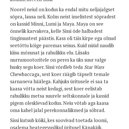
Noorel neiul on kodus ka endal mitu neljajalgset
sõpra, lausa neli. Kolm neist imelistest sõpradest
on kassid Minni, Lumi ja Maya. Maya on see
õnnelik karvakera, kelle Sissi õde halbadest
tingimustest päästis. Kass oli täis kirpe ega olnud
seetõttu kõige paremas seisus. Kuid nüüd naudib
kiisu mõnusat ja rahulikku elu. Liisaks
nurrumootoritele on peres ka üks suur valge
husky segu koer. Sissi võrdleb teda
Star Wars
Chewbaccaga, sest koer räägib täpselt temale
sarnaneva häälega. Kahjuks üritusele ei saa ta
kaasa võtta neist kedagi, sest koer eelistab
rahulikku metsa suurele seltskonnale ja kassid
pigem olesklevad kodus. Neiu võtab aga kaasa
oma kahel jalal perekonnaliikmed ja sõbrad.
Sissi kutsub kõiki, kes soovivad toetada loomi,
osalema heategevuslikul üritusel Käpakäik.