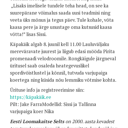
„Lisaks imelisele tundele teha head, on see ka
suurepärane võimalus saada uusi teadmisi ning
veeta üks mõnus ja tegus päev. Tule kohale, võta
kaasa pere ja ärge unustage oma kutsusid kaasa
võtta!” lisas Sissi.
Käpakäik algab 8. juunil kell 11.00 Lauluväljaku
mereväravate juurest ja liigub edasi mööda Pirita
promenaadi velodroomile. Rongkäigule järgneval
üritusel saab osaleda heategevuslikel
spordivõistlustel ja kõnnil, tutvuda varjupaiga
koertega ning küsida nõu lemmiku võtmise kohta.
Ürituse info ja registreerimine siin:
https://käpakäik.ee
Pilt: Jake FarraModellid: Sissi ja Tallinna
varjupaiga koer Nika
Eesti Loomakaitse Selts
on 2000. aasta kevadest