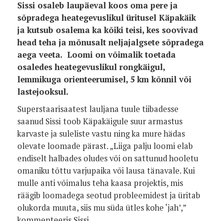
Sissi osaleb laupäeval koos oma pere ja
sõpradega heategevuslikul üritusel Käpakäik
ja kutsub osalema ka kõiki teisi, kes soovivad
head teha ja mõnusalt neljajalgsete sõpradega
aega veeta. Loomi on võimalik toetada
osaledes heategevuslikul rongkäigul,
lemmikuga orienteerumisel, 5 km kõnnil või
lastejooksul.
Superstaarisaatest lauljana tuule tiibadesse
saanud Sissi
toob Käpakäigule suur armastus
karvaste ja suleliste vastu ning ka mure hädas
olevate loomade pärast. „Liiga palju loomi elab
endiselt halbades oludes või on sattunud hooletu
omaniku tõttu varjupaika või lausa tänavale. Kui
mulle anti võimalus teha kaasa projektis, mis
räägib loomadega seotud probleemidest ja üritab
olukorda muuta, siis mu süda ütles kohe ‘jah’,”
kommenteeris Sissi.