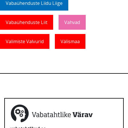
Vabaühenduste Liidu Liige
Vabaühenduste Liit
Vahvad
Valimiste Valvurid
Välismaa