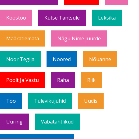
Koostöö
Kutse Tantsule
Leksika
Määratlemata
Nägu Nime Juurde
Noor Tegija
Noored
Nõuanne
Poolt Ja Vastu
Raha
Riik
Töö
Tulevikujuhid
Uudis
Uuring
Vabatahtlikud