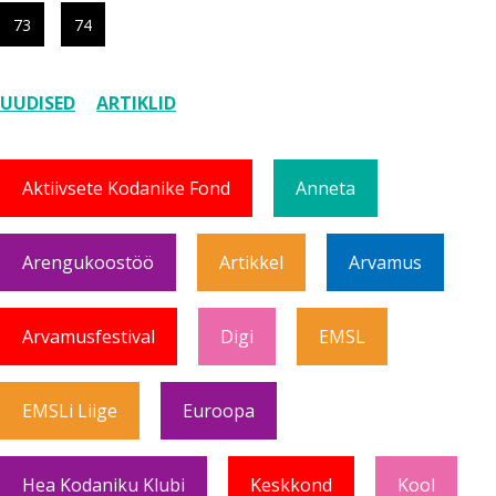
73
74
UUDISED
ARTIKLID
Aktiivsete Kodanike Fond
Anneta
Arengukoostöö
Artikkel
Arvamus
Arvamusfestival
Digi
EMSL
EMSLi Liige
Euroopa
Hea Kodaniku Klubi
Keskkond
Kool