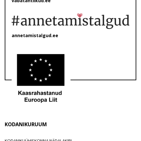
vabatahtlikud.ee
annetamistalgud.ee
KODANIKURUUM
KODANIKUÜHISKONNA NÄDALAKIRI