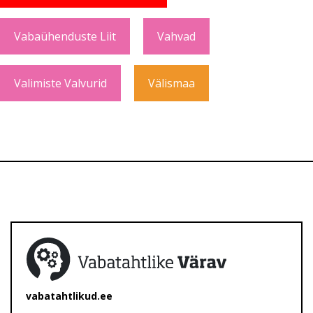
Vabaühenduste Liit
Vahvad
Valimiste Valvurid
Välismaa
vabatahtlikud.ee