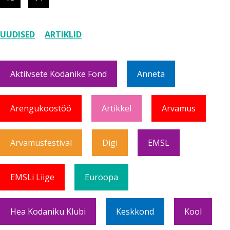
UUDISED
ARTIKLID
Aktiivsete Kodanike Fond
Anneta
Arengukoostöö
Artikkel
Arvamus
Arvamusfestival
Digi
EMSL
EMSLi Liige
Euroopa
Hea Kodaniku Klubi
Keskkond
Kool