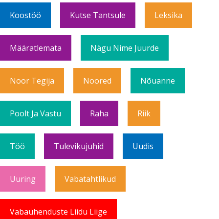
Koostöö
Kutse Tantsule
Leksika
Määratlemata
Nägu Nime Juurde
Noor Tegija
Noored
Nõuanne
Poolt Ja Vastu
Raha
Riik
Töö
Tulevikujuhid
Uudis
Uuring
Vabatahtlikud
Vabaühenduste Liidu Liige