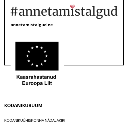
annetamistalgud.ee
KODANIKURUUM
KODANIKUÜHISKONNA NÄDALAKIRI