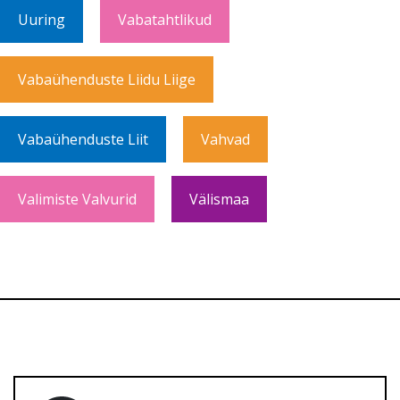
Uuring
Vabatahtlikud
Vabaühenduste Liidu Liige
Vabaühenduste Liit
Vahvad
Valimiste Valvurid
Välismaa