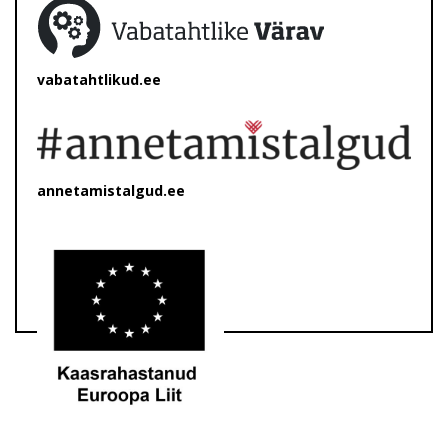
vabatahtlikud.ee
annetamistalgud.ee