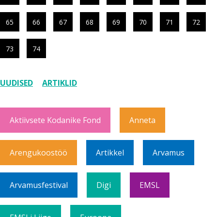
65
66
67
68
69
70
71
72
73
74
UUDISED
ARTIKLID
Aktiivsete Kodanike Fond
Anneta
Arengukoostöö
Artikkel
Arvamus
Arvamusfestival
Digi
EMSL