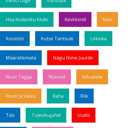
EMSLi Liige
Euroopa
Hea Kodaniku Klubi
Keskkond
Kool
Koostöö
Kutse Tantsule
Leksika
Määratlemata
Nägu Nime Juurde
Noor Tegija
Noored
Nõuanne
Poolt Ja Vastu
Raha
Riik
Töö
Tulevikujuhid
Uudis