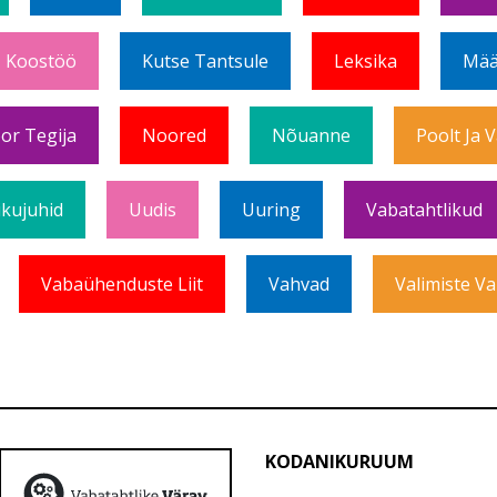
Koostöö
Kutse Tantsule
Leksika
Mää
or Tegija
Noored
Nõuanne
Poolt Ja 
ikujuhid
Uudis
Uuring
Vabatahtlikud
Vabaühenduste Liit
Vahvad
Valimiste Va
KODANIKURUUM