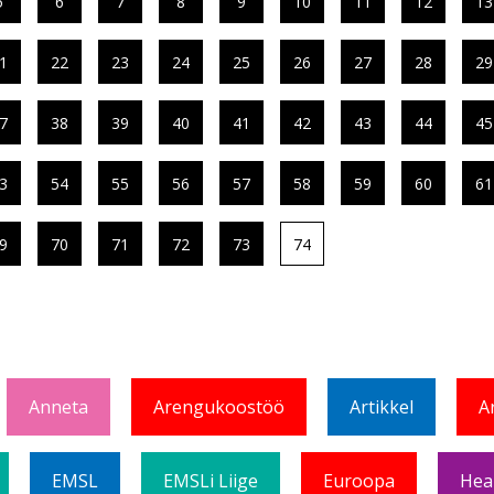
5
6
7
8
9
10
11
12
13
1
22
23
24
25
26
27
28
29
7
38
39
40
41
42
43
44
45
3
54
55
56
57
58
59
60
61
9
70
71
72
73
74
Anneta
Arengukoostöö
Artikkel
A
EMSL
EMSLi Liige
Euroopa
Hea