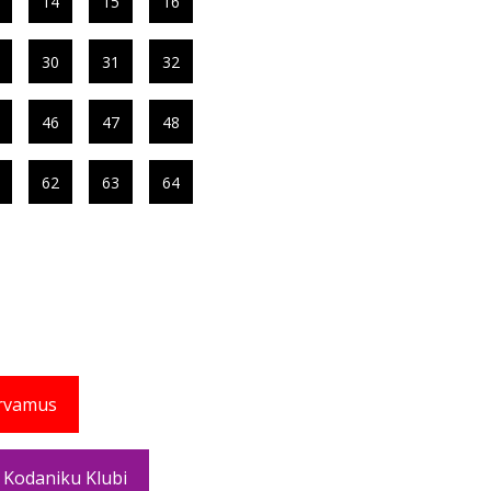
14
15
16
30
31
32
46
47
48
62
63
64
rvamus
 Kodaniku Klubi