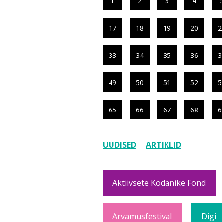
1
2
3
4
17
18
19
20
2
33
34
35
36
3
49
50
51
52
5
65
66
67
68
6
UUDISED
ARTIKLID
Aktiivsete Kodanike Fond
Arvamusfestival
Digi