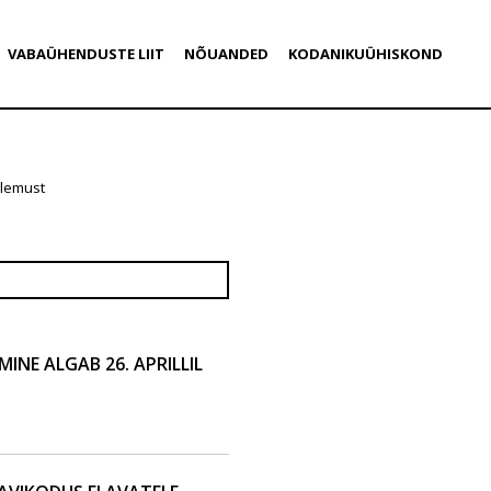
VABAÜHENDUSTE LIIT
NÕUANDED
KODANIKUÜHISKOND
ulemust
INE ALGAB 26. APRILLIL