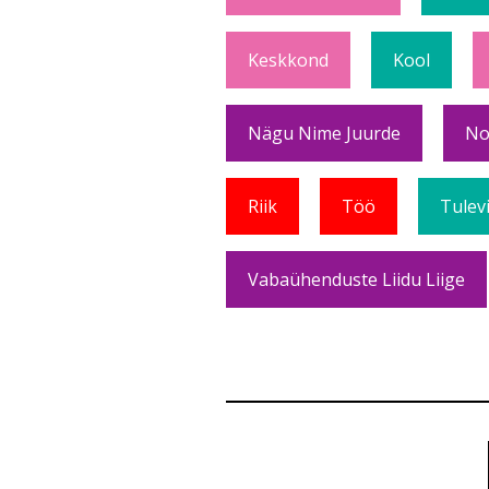
Keskkond
Kool
Nägu Nime Juurde
No
Riik
Töö
Tulev
Vabaühenduste Liidu Liige