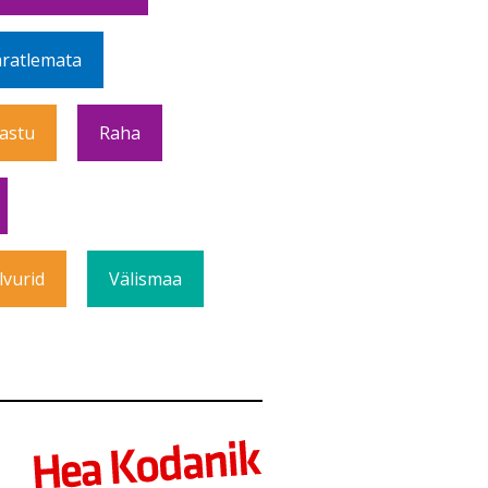
ratlemata
Vastu
Raha
lvurid
Välismaa