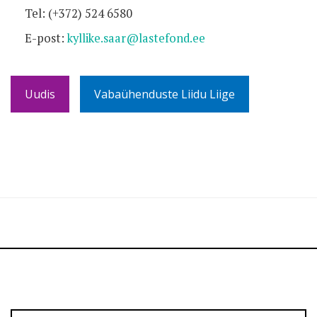
Tel: (+372) 524 6580
E-post:
kyllike.saar@lastefond.ee
Uudis
Vabaühenduste Liidu Liige