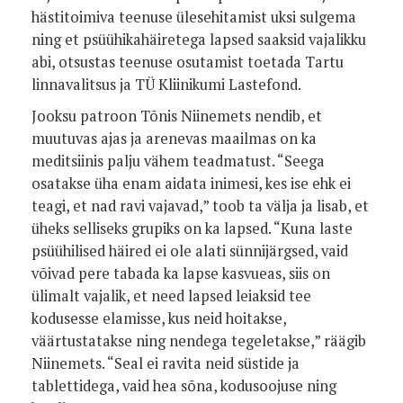
hästitoimiva teenuse ülesehitamist uksi sulgema
ning et psüühikahäiretega lapsed saaksid vajalikku
abi, otsustas teenuse osutamist toetada Tartu
linnavalitsus ja TÜ Kliinikumi Lastefond.
Jooksu patroon Tõnis Niinemets nendib, et
muutuvas ajas ja arenevas maailmas on ka
meditsiinis palju vähem teadmatust. “Seega
osatakse üha enam aidata inimesi, kes ise ehk ei
teagi, et nad ravi vajavad,” toob ta välja ja lisab, et
üheks selliseks grupiks on ka lapsed. “Kuna laste
psüühilised häired ei ole alati sünnijärgsed, vaid
võivad pere tabada ka lapse kasvueas, siis on
ülimalt vajalik, et need lapsed leiaksid tee
kodusesse elamisse, kus neid hoitakse,
väärtustatakse ning nendega tegeletakse,” räägib
Niinemets. “Seal ei ravita neid süstide ja
tablettidega, vaid hea sõna, kodusoojuse ning