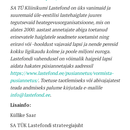
SA TÜ Kliinikumi Lastefond on üks vanimaid ja
suuremaid üle-eestilisi lastehaiglate juures
tegutsevaid heategevusorganisatsioone, mis on
alates 2000. aastast annetajate abiga toetanud
erinevatele haiglatele seadmete soetamist ning
eriravi või -hooldust vajavaid lapsi ja nende peresid
kokku ligikaudu kolme ja poole miljoni euroga.
Lastefondi vahendusel on võimalik haigeid lapsi
aidata hakates püsiannetajaks aadressil
https://www.lastefond.ee/pusiannetus/vormista-
pusiannetus/
. Toetuse taotlemiseks või abivajajatest
teada andmiseks palume kirjutada e-mailile
info@lastefond.ee
.
Lisainfo:
Küllike Saar
SA TÜK Lastefondi strateegiajuht