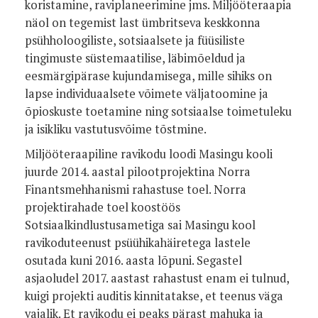
koristamine, raviplaneerimine jms. Miljööteraapia
näol on tegemist last ümbritseva keskkonna
psühholoogiliste, sotsiaalsete ja füüsiliste
tingimuste süstemaatilise, läbimõeldud ja
eesmärgipärase kujundamisega, mille sihiks on
lapse individuaalsete võimete väljatoomine ja
õpioskuste toetamine ning sotsiaalse toimetuleku
ja isikliku vastutusvõime tõstmine.
Miljööteraapiline ravikodu loodi Masingu kooli
juurde 2014. aastal pilootprojektina Norra
Finantsmehhanismi rahastuse toel. Norra
projektirahade toel koostöös
Sotsiaalkindlustusametiga sai Masingu kool
ravikoduteenust psüühikahäiretega lastele
osutada kuni 2016. aasta lõpuni. Segastel
asjaoludel 2017. aastast rahastust enam ei tulnud,
kuigi projekti auditis kinnitatakse, et teenus väga
vajalik. Et ravikodu ei peaks pärast mahuka ja