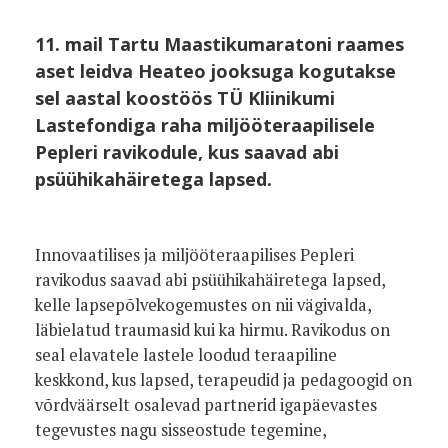
11. mail Tartu Maastikumaratoni raames
aset leidva Heateo jooksuga kogutakse
sel aastal koostöös TÜ Kliinikumi
Lastefondiga raha miljööteraapilisele
Pepleri ravikodule, kus saavad abi
psüühikahäiretega lapsed.
Innovaatilises ja miljööteraapilises Pepleri
ravikodus saavad abi psüühikahäiretega lapsed,
kelle lapsepõlvekogemustes on nii vägivalda,
läbielatud traumasid kui ka hirmu. Ravikodus on
seal elavatele lastele loodud teraapiline
keskkond, kus lapsed, terapeudid ja pedagoogid on
võrdväärselt osalevad partnerid igapäevastes
tegevustes nagu sisseostude tegemine,