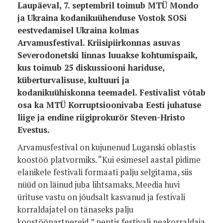
Laupäeval, 7. septembril toimub MTÜ Mondo
ja Ukraina kodanikuühenduse Vostok SOSi
eestvedamisel Ukraina kolmas
Arvamusfestival. Kriisipiirkonnas asuvas
Severodonetski linnas luuakse kohtumispaik,
kus toimub 25 diskussiooni hariduse,
küberturvalisuse, kultuuri ja
kodanikuühiskonna teemadel. Festivalist võtab
osa ka MTÜ Korruptsioonivaba Eesti juhatuse
liige ja endine riigiprokurör Steven-Hristo
Evestus.
Arvamusfestival on kujunenud Luganski oblastis
koostöö platvormiks. “Kui esimesel aastal pidime
elanikele festivali formaati palju selgitama, siis
nüüd on läinud juba lihtsamaks. Meedia huvi
ürituse vastu on jõudsalt kasvanud ja festivali
korraldajatel on tänaseks palju
koostööpartnereid,” nentis festivali peakorraldaja