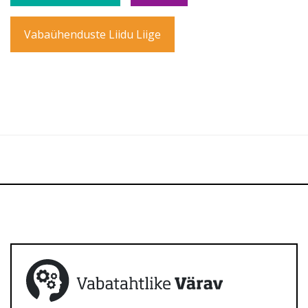
Vabaühenduste Liidu Liige