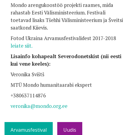
Mondo arengukoostöö projekti raames, mida
rahastab Eesti Välisministeerium. Festivali
toetavad lisaks Tšehhi Välisministeerium ja Šveitsi
saatkond Kiievis.
Fotod Ukraina Arvamusfestivalidest 2017-2018
leiate siit.
Lisainfo kohapealt Severodonetskist (nii eesti
kui vene keeles):
Veronika Svištš
MTÜ Mondo humanitaarabi ekspert
+380637114876
veronika@mondo.org.ee
Arvamusfestival
Uudis