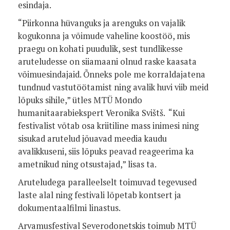
esindaja.
“Piirkonna hüvanguks ja arenguks on vajalik
kogukonna ja võimude vaheline koostöö, mis
praegu on kohati puudulik, sest tundlikesse
aruteludesse on siiamaani olnud raske kaasata
võimuesindajaid. Õnneks pole me korraldajatena
tundnud vastutöötamist ning avalik huvi viib meid
lõpuks sihile,” ütles MTÜ Mondo
humanitaarabiekspert Veronika Svištš. “Kui
festivalist võtab osa kriitiline mass inimesi ning
sisukad arutelud jõuavad meedia kaudu
avalikkuseni, siis lõpuks peavad reageerima ka
ametnikud ning otsustajad,” lisas ta.
Aruteludega paralleelselt toimuvad tegevused
laste alal ning festivali lõpetab kontsert ja
dokumentaalfilmi linastus.
Arvamusfestival Severodonetskis toimub MTÜ