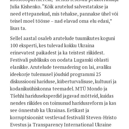
Julia Kishenko. “Kõik arutelud salvestatakse ja
need ettepanekud, mis tehakse, pannakse ühel või
teisel moel töösse – nad elavad oma elu edasi,”
lisas ta.
Sellel aastal osaleb arutelude tuumikutes koguni
100 eksperti, kes tulevad kokku Ukraina
erinevatest paikadest ja ka teistest riikidest.
Festivali publikuks on oodata Luganski oblasti
elanikke. Arutelude teemadering on lai, avaliku
ideekorje tulemusel jõudsid programmi 25
diskussiooni hariduse, küberturvalisuse, kultuuri ja
kodanikuühiskonna teemadel. MTÜ Mondo ja
Tšehhi hariduseksperdid jagavad mõtteid, kuidas
nendes riikides on toimunud haridusreform ja kas
see õnnestub ka Ukrainas. Eetikast ja
korruptsioonist vestlevad festivalil Steven-Hristo
Evestus ja Transparency International Ukraine