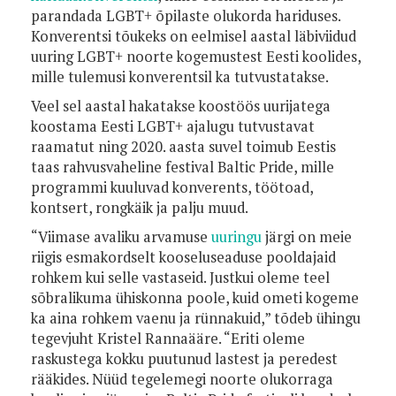
parandada LGBT+ õpilaste olukorda hariduses.
Konverentsi tõukeks on eelmisel aastal läbiviidud
uuring LGBT+ noorte kogemustest Eesti koolides,
mille tulemusi konverentsil ka tutvustatakse.
Veel sel aastal hakatakse koostöös uurijatega
koostama Eesti LGBT+ ajalugu tutvustavat
raamatut ning 2020. aasta suvel toimub Eestis
taas rahvusvaheline festival Baltic Pride, mille
programmi kuuluvad konverents, töötoad,
kontsert, rongkäik ja palju muud.
“Viimase avaliku arvamuse
uuringu
järgi on meie
riigis esmakordselt kooseluseaduse pooldajaid
rohkem kui selle vastaseid. Justkui oleme teel
sõbralikuma ühiskonna poole, kuid ometi kogeme
ka aina rohkem vaenu ja rünnakuid,” tõdeb ühingu
tegevjuht Kristel Rannaääre. “Eriti oleme
raskustega kokku puutunud lastest ja peredest
rääkides. Nüüd tegelemegi noorte olukorraga