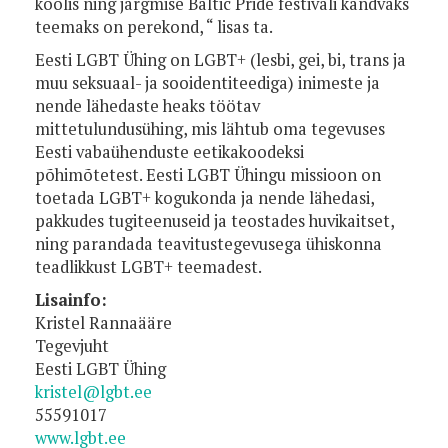
koolis ning järgmise Baltic Pride festivali kandvaks
teemaks on perekond, “ lisas ta.
Eesti LGBT Ühing on LGBT+ (lesbi, gei, bi, trans ja
muu seksuaal- ja sooidentiteediga) inimeste ja
nende lähedaste heaks töötav
mittetulundusühing, mis lähtub oma tegevuses
Eesti vabaühenduste eetikakoodeksi
põhimõtetest. Eesti LGBT Ühingu missioon on
toetada LGBT+ kogukonda ja nende lähedasi,
pakkudes tugiteenuseid ja teostades huvikaitset,
ning parandada teavitustegevusega ühiskonna
teadlikkust LGBT+ teemadest.
Lisainfo:
Kristel Rannaääre
Tegevjuht
Eesti LGBT Ühing
kristel@lgbt.ee
55591017
www.lgbt.ee