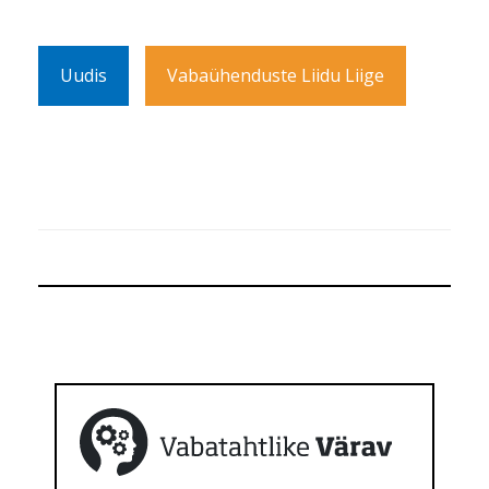
Uudis
Vabaühenduste Liidu Liige