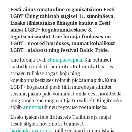
Eesti ainus omataoline organisatsioon Eesti
LGBT Ühing tähistab sügisel 11. sünnipäeva.
Lisaks tähistatakse ühingule kuuluva Eesti
ainsa LGBT+ kogukonnakeskuse 8.
tegutsemisaastat. Uue hooaja fookuses on
LGBT+ noored hariduses, raamat kohalikust
LGBT+ ajaloost ning festival Baltic Pride.
Uue hooaja avab
sünnipäevapidu
. Kui eelmisel
aastal korraldati suur üritus Kultuurikatlas, siis
tänavu tullakse tagasi koju ning
kogukonnakeskuses toimub pidžaamapidu. Kuna
LGBT+ kogukond peab tihti muredega silmitsi
seisma, pakub pidu võimalust enda eest hoolitseda
ning tunda end mugavalt ja turvaliselt. Kingituseks
sobib
annetus
ühingu tegevuse toetamiseks.
Lisaks igakuistele üritustele Tallinnas ja mujal
tasub jälgida novembris toimuvat
hariduskonverentsi
, mille eesmärk on mõista ja