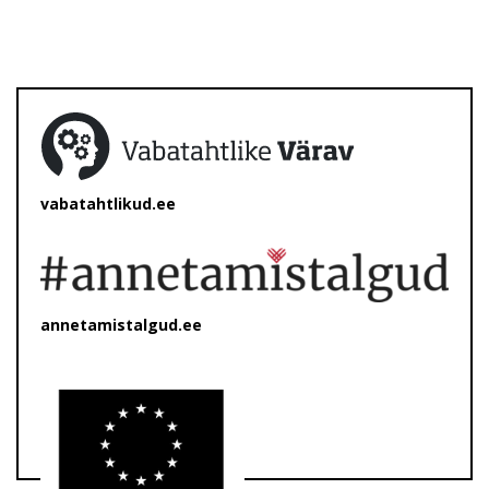
vabatahtlikud.ee
annetamistalgud.ee