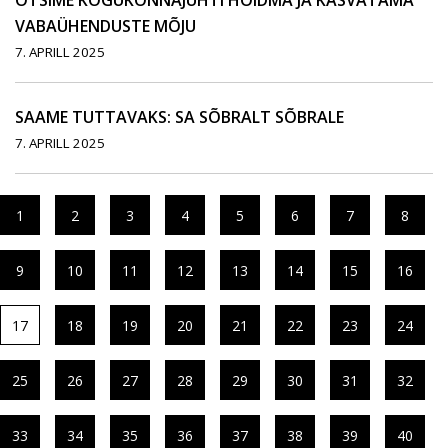
OTSIME KOGUKONNAJUHTI HOIDMA JA KASVATAMA
VABAÜHENDUSTE MÕJU
7. APRILL 2025
SAAME TUTTAVAKS: SA SÕBRALT SÕBRALE
7. APRILL 2025
1
2
3
4
5
6
7
8
9
10
11
12
13
14
15
16
17
18
19
20
21
22
23
24
25
26
27
28
29
30
31
32
33
34
35
36
37
38
39
40