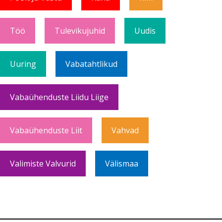
Töö
Tulevikujuhid
Uudis
Uuring
Vabatahtlikud
Vabaühenduste Liidu Liige
Vabaühenduste Liit
Vahvad
Valimiste Valvurid
Välismaa