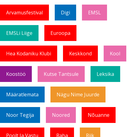
Arvamusfestival
Digi
EMSL
EMSLi Liige
Euroopa
Hea Kodaniku Klubi
Keskkond
Kool
Koostöö
Kutse Tantsule
Leksika
Määratlemata
Nägu Nime Juurde
Noor Tegija
Noored
Nõuanne
Poolt Ja Vastu
Raha
Riik