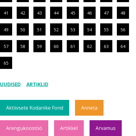
41
42
43
44
45
46
47
48
49
50
51
52
53
54
55
56
57
58
59
60
61
62
63
64
65
UUDISED
ARTIKLID
Aktiivsete Kodanike Fond
Anneta
Arengukoostöö
Artikkel
Arvamus