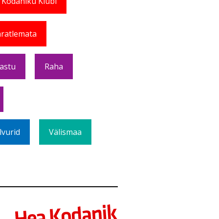
 Kodaniku Klubi
ratlemata
Vastu
Raha
lvurid
Välismaa