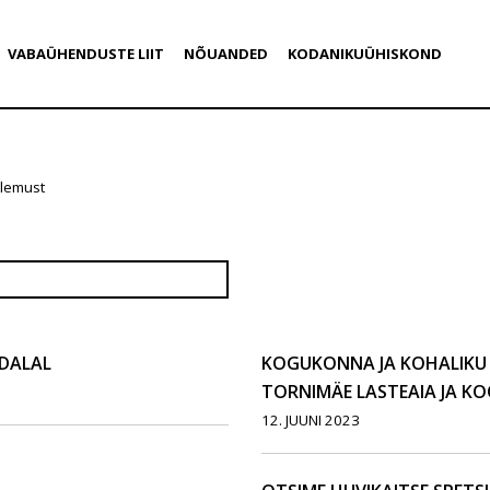
VABAÜHENDUSTE LIIT
NÕUANDED
KODANIKUÜHISKOND
ulemust
ÄDALAL
KOGUKONNA JA KOHALIKU
TORNIMÄE LASTEAIA JA K
12. JUUNI 2023