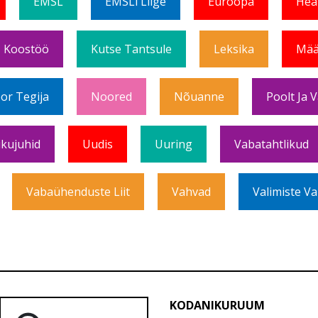
EMSL
EMSLi Liige
Euroopa
Hea
Koostöö
Kutse Tantsule
Leksika
Mää
or Tegija
Noored
Nõuanne
Poolt Ja 
ikujuhid
Uudis
Uuring
Vabatahtlikud
Vabaühenduste Liit
Vahvad
Valimiste Va
KODANIKURUUM