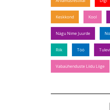
Arvamusfestival
Digi
Keskkond
Kool
Nägu Nime Juurde
No
Riik
Töö
Tulev
Vabaühenduste Liidu Liige