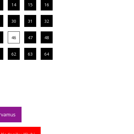
14
15
16
30
31
32
46
47
48
62
63
64
rvamus