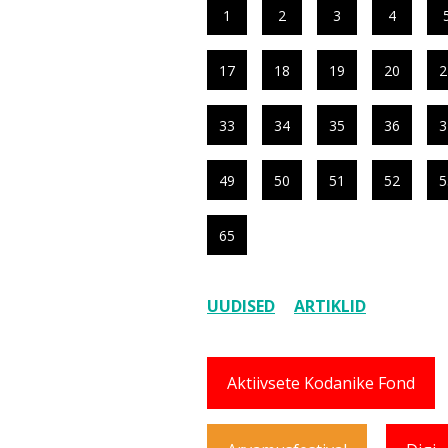
1
2
3
4
17
18
19
20
2
33
34
35
36
3
49
50
51
52
5
65
UUDISED
ARTIKLID
Aktiivsete Kodanike Fond