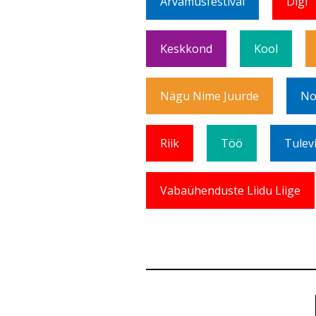
Arvamusfestival
Digi
Keskkond
Kool
Nägu Nime Juurde
No
Riik
Töö
Tulev
Vabaühenduste Liidu Liige