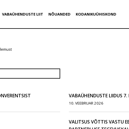
VABAÜHENDUSTE LIIT
NÕUANDED
KODANIKUÜHISKOND
ulemust
ONVERENTSIST
VABAÜHENDUSTE LIIDUS 7.
10. VEEBRUAR 2026
VALITSUS VÕTTIS VASTU E