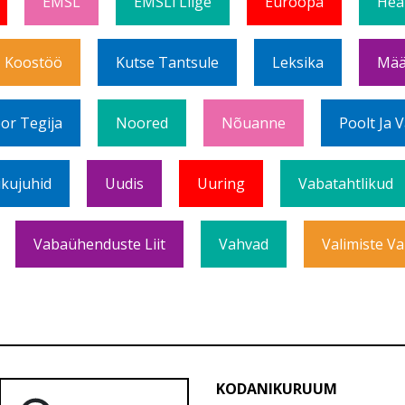
EMSL
EMSLi Liige
Euroopa
Hea
Koostöö
Kutse Tantsule
Leksika
Mää
or Tegija
Noored
Nõuanne
Poolt Ja 
ikujuhid
Uudis
Uuring
Vabatahtlikud
Vabaühenduste Liit
Vahvad
Valimiste Va
KODANIKURUUM