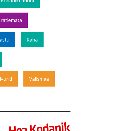
 Kodaniku Klubi
ratlemata
Vastu
Raha
lvurid
Välismaa