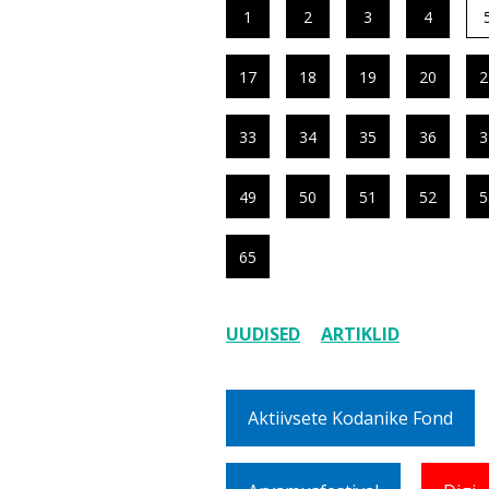
1
2
3
4
17
18
19
20
2
33
34
35
36
3
49
50
51
52
5
65
UUDISED
ARTIKLID
Aktiivsete Kodanike Fond