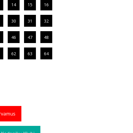
14
15
16
30
31
32
46
47
48
62
63
64
rvamus