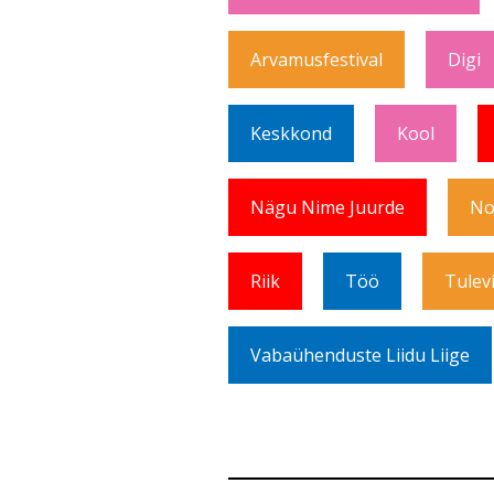
Arvamusfestival
Digi
Keskkond
Kool
Nägu Nime Juurde
No
Riik
Töö
Tulev
Vabaühenduste Liidu Liige