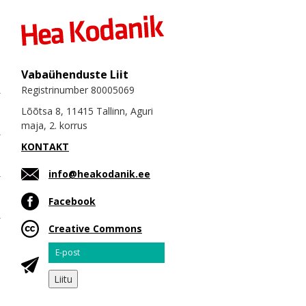
Vabaühenduste Liit
Registrinumber 80005069
Lõõtsa 8, 11415 Tallinn, Aguri
maja, 2. korrus
KONTAKT
info@heakodanik.ee
Facebook
Creative Commons
Email
Liitu