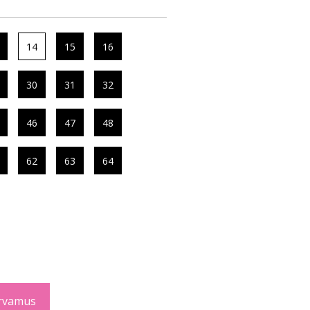
14
15
16
30
31
32
46
47
48
62
63
64
rvamus