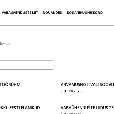
VABAÜHENDUSTE LIIT
NÕUANDED
KODANIKUÜHISKOND
ulemust
E TÖÖRÜHM
ARVAMUSFESTIVALI SOOVIT
2. JUUNI 2025
KU EESTI ELANIKUD
VABAÜHENDUSTE LIIDUS 23