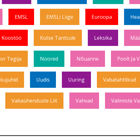
EMSL
EMSLi Liige
Euroopa
Hea
Koostöö
Kutse Tantsule
Leksika
Mää
or Tegija
Noored
Nõuanne
Poolt Ja 
ikujuhid
Uudis
Uuring
Vabatahtlikud
Vabaühenduste Liit
Vahvad
Valimiste Va