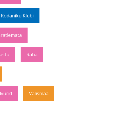
 Kodaniku Klubi
ratlemata
Vastu
Raha
lvurid
Välismaa