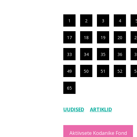
1
2
3
4
17
18
19
20
2
33
34
35
36
3
49
50
51
52
5
65
UUDISED
ARTIKLID
Aktiivsete Kodanike Fond