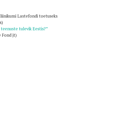
)
Kliinikumi Lastefondi toetuseks
s)
 teenuste tulevik Eestis?”
 Fond jt)