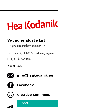
Vabaühenduste Liit
Registrinumber 80005069
Lõõtsa 8, 11415 Tallinn, Aguri
maja, 2. korrus
KONTAKT
info@heakodanik.ee
Facebook
Creative Commons
Email