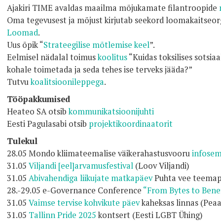
Ajakiri TIME avaldas maailma mõjukamate filantroopide
Oma tegevusest ja mõjust kirjutab seekord loomakaitseo
Loomad
.
Uus õpik “
Strateegilise mõtlemise keel
”.
Eelmisel nädalal toimus
koolitus
“Kuidas toksilises sots
kohale toimetada ja seda tehes ise terveks jääda?”
Tutvu
koalitsioonileppe
ga
.
Tööpakkumised
Heateo SA otsib
kommunikatsioonijuhti
Eesti Pagulasabi otsib
projektikoordinaatorit
Tulekul
28.05 Mondo kliimateemalise väikerahastusvooru
infosem
31.05
Viljandi [eel]arvamusfestival
(Loov Viljandi)
31.05
Abivahendiga liikujate matkapäev
Puhta vee teemap
28.-29.05 e-Governance Conference
“From Bytes to Benef
31.05
Vaimse tervise kohvikute päev
kaheksas linnas (Peaa
31.05
Tallinn Pride 2025
kontsert (Eesti LGBT Ühing)