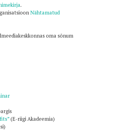
nimekirja
.
rganisatsioon
Nähtamatud
iaalmeediakeskkonnas oma sõnum
inar
argis
its”
(E-riigi Akadeemia)
si)