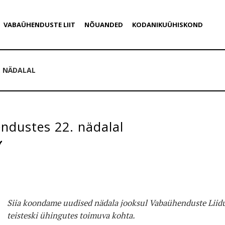
VABAÜHENDUSTE LIIT
NÕUANDED
KODANIKUÜHISKOND
. NÄDALAL
ndustes 22. nädalal
Siia koondame uudised nädala jooksul Vabaühenduste Liidu
teisteski ühingutes toimuva kohta.