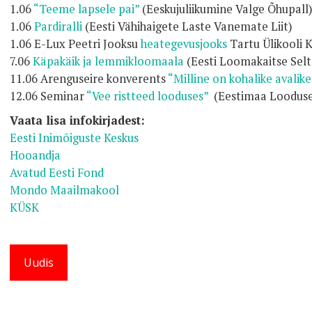
1.06
“Teeme lapsele pai”
(Eeskujuliikumine Valge Õhupall
1.06
Pardiralli
(Eesti Vähihaigete Laste Vanemate Liit)
1.06 E-Lux Peetri Jooksu
heategevusjooks
Tartu Ülikooli 
7.06
Käpakäik ja lemmikloomaala
(Eesti Loomakaitse Selt
11.06 Arenguseire konverents
“Milline on kohalike avalike
12.06 Seminar
“Vee ristteed looduses”
(Eestimaa Looduse
Vaata lisa infokirjadest:
Eesti Inimõiguste Keskus
Hooandja
Avatud Eesti Fond
Mondo Maailmakool
KÜSK
Uudis