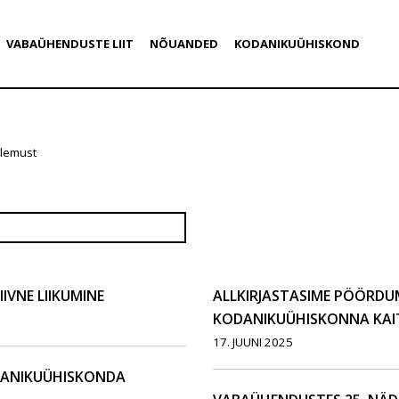
VABAÜHENDUSTE LIIT
NÕUANDED
KODANIKUÜHISKOND
ulemust
IVNE LIIKUMINE
ALLKIRJASTASIME PÖÖRDUM
KODANIKUÜHISKONNA KAI
17. JUUNI 2025
DANIKUÜHISKONDA