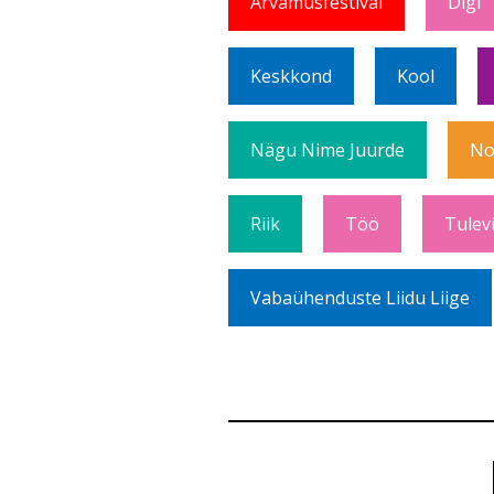
Arvamusfestival
Digi
Keskkond
Kool
Nägu Nime Juurde
No
Riik
Töö
Tulev
Vabaühenduste Liidu Liige