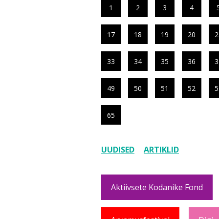
1
2
3
4
17
18
19
20
2
33
34
35
36
3
49
50
51
52
5
65
UUDISED
ARTIKLID
Aktiivsete Kodanike Fond