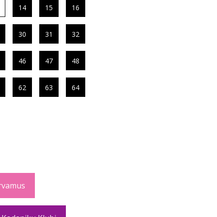
14
15
16
30
31
32
46
47
48
62
63
64
rvamus