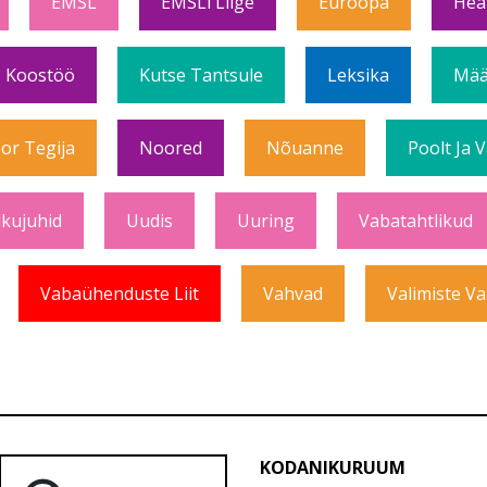
EMSL
EMSLi Liige
Euroopa
Hea
Koostöö
Kutse Tantsule
Leksika
Mää
or Tegija
Noored
Nõuanne
Poolt Ja 
ikujuhid
Uudis
Uuring
Vabatahtlikud
Vabaühenduste Liit
Vahvad
Valimiste Va
KODANIKURUUM