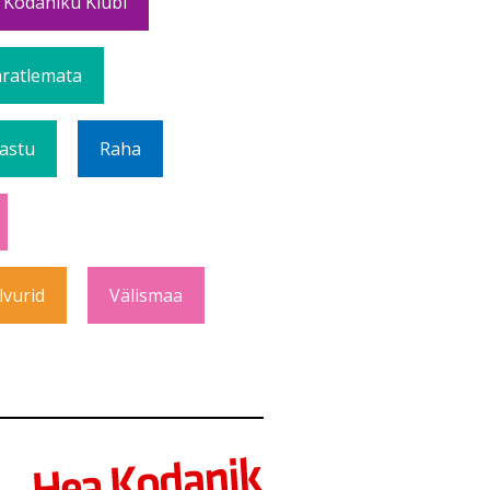
 Kodaniku Klubi
ratlemata
Vastu
Raha
lvurid
Välismaa