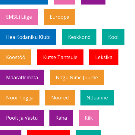
EMSLi Liige
Euroopa
Hea Kodaniku Klubi
Keskkond
Kool
Koostöö
Kutse Tantsule
Leksika
Määratlemata
Nägu Nime Juurde
Noor Tegija
Noored
Nõuanne
Poolt Ja Vastu
Raha
Riik