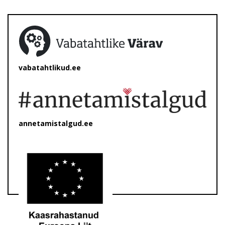
vabatahtlikud.ee
annetamistalgud.ee