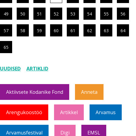
49
50
51
52
53
54
55
56
57
58
59
60
61
62
63
64
65
UUDISED
ARTIKLID
Aktiivsete Kodanike Fond
Anneta
Arengukoostöö
Artikkel
Arvamus
Arvamusfestival
Digi
EMSL