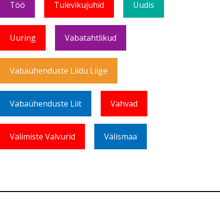
Töö
Tulevikujuhid
Uudis
Uuring
Vabatahtlikud
Vabaühenduste Liidu Liige
Vabaühenduste Liit
Vahvad
Valimiste Valvurid
Välismaa