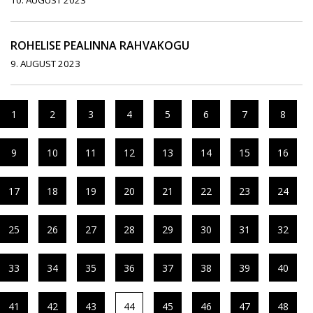
10. AUGUST 2023
ROHELISE PEALINNA RAHVAKOGU
9. AUGUST 2023
1
2
3
4
5
6
7
8
9
10
11
12
13
14
15
16
17
18
19
20
21
22
23
24
25
26
27
28
29
30
31
32
33
34
35
36
37
38
39
40
41
42
43
44
45
46
47
48