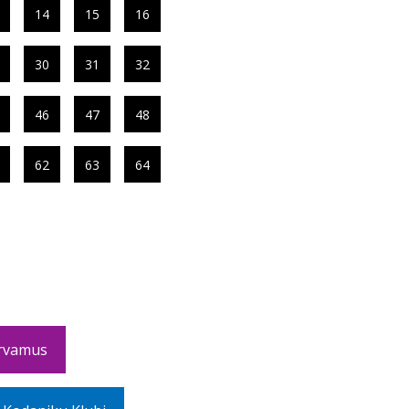
14
15
16
30
31
32
46
47
48
62
63
64
rvamus