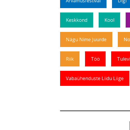
Arvamusfestival
Digi
Keskkond
Kool
Nägu Nime Juurde
No
Riik
Töö
Tulev
Vabaühenduste Liidu Liige