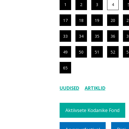
1
2
3
4
17
18
19
20
2
33
34
35
36
3
49
50
51
52
5
65
UUDISED
ARTIKLID
Aktiivsete Kodanike Fond