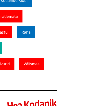
 Kodaniku Klubi
ratlemata
Vastu
Raha
lvurid
Välismaa