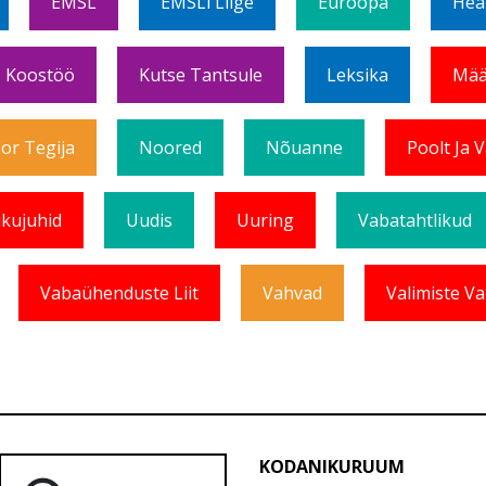
EMSL
EMSLi Liige
Euroopa
Hea
Koostöö
Kutse Tantsule
Leksika
Mää
or Tegija
Noored
Nõuanne
Poolt Ja 
ikujuhid
Uudis
Uuring
Vabatahtlikud
Vabaühenduste Liit
Vahvad
Valimiste Va
KODANIKURUUM