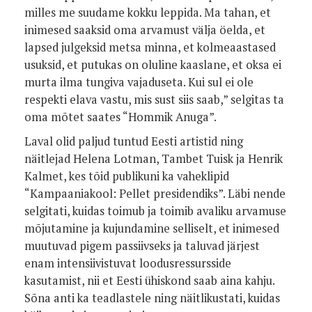
milles me suudame kokku leppida. Ma tahan, et
inimesed saaksid oma arvamust välja öelda, et
lapsed julgeksid metsa minna, et kolmeaastased
usuksid, et putukas on oluline kaaslane, et oksa ei
murta ilma tungiva vajaduseta. Kui sul ei ole
respekti elava vastu, mis sust siis saab,” selgitas ta
oma mõtet saates “Hommik Anuga”.
Laval olid paljud tuntud Eesti artistid ning
näitlejad Helena Lotman, Tambet Tuisk ja Henrik
Kalmet, kes tõid publikuni ka vaheklipid
“Kampaaniakool: Pellet presidendiks”. Läbi nende
selgitati, kuidas toimub ja toimib avaliku arvamuse
mõjutamine ja kujundamine selliselt, et inimesed
muutuvad pigem passiivseks ja taluvad järjest
enam intensiivistuvat loodusressursside
kasutamist, nii et Eesti ühiskond saab aina kahju.
Sõna anti ka teadlastele ning näitlikustati, kuidas