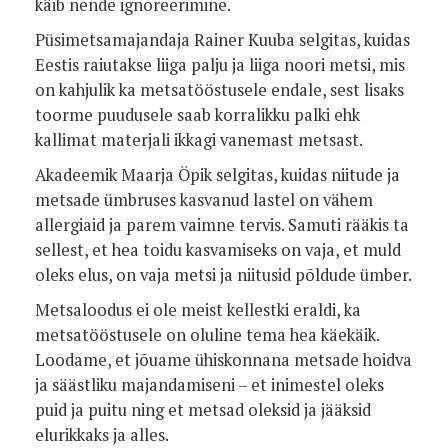
käib nende ignoreerimine.
Püsimetsamajandaja Rainer Kuuba selgitas, kuidas
Eestis raiutakse liiga palju ja liiga noori metsi, mis
on kahjulik ka metsatööstusele endale, sest lisaks
toorme puudusele saab korralikku palki ehk
kallimat materjali ikkagi vanemast metsast.
Akadeemik Maarja Öpik selgitas, kuidas niitude ja
metsade ümbruses kasvanud lastel on vähem
allergiaid ja parem vaimne tervis. Samuti rääkis ta
sellest, et hea toidu kasvamiseks on vaja, et muld
oleks elus, on vaja metsi ja niitusid põldude ümber.
Metsaloodus ei ole meist kellestki eraldi, ka
metsatööstusele on oluline tema hea käekäik.
Loodame, et jõuame ühiskonnana metsade hoidva
ja säästliku majandamiseni – et inimestel oleks
puid ja puitu ning et metsad oleksid ja jääksid
elurikkaks ja alles.