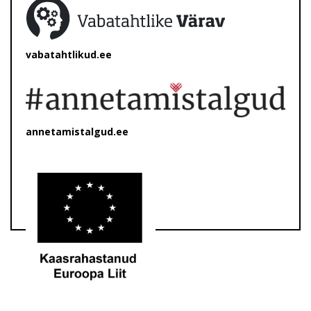
vabatahtlikud.ee
annetamistalgud.ee