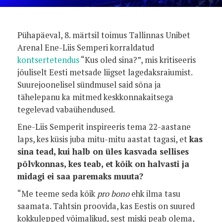
Pühapäeval, 8. märtsil toimus Tallinnas Unibet
Arenal Ene-Liis Semperi korraldatud
kontsertetendus
“Kus oled sina?”, mis kritiseeris
jõuliselt Eesti metsade liigset lagedaksraiumist.
Suurejoonelisel sündmusel said sõna ja
tähelepanu ka mitmed keskkonnakaitsega
tegelevad vabaühendused.
Ene-Liis Semperit inspireeris tema 22-aastane
laps, kes küsis juba mitu-mitu aastat tagasi, et
kas
sina tead, kui halb on üles kasvada sellises
põlvkonnas, kes teab, et kõik on halvasti ja
midagi ei saa paremaks muuta?
“Me teeme seda kõik
pro bono
ehk ilma tasu
saamata. Tahtsin proovida, kas Eestis on suured
kokkulepped võimalikud, sest miski peab olema,