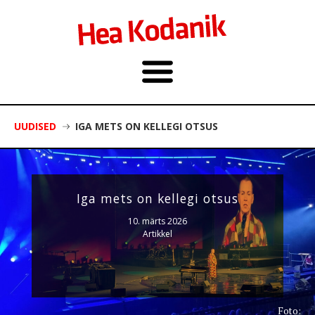
UUDISED
IGA METS ON KELLEGI OTSUS
Iga mets on kellegi otsus
10. märts 2026
Artikkel
Foto: