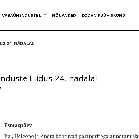
VABAÜHENDUSTE LIIT
NÕUANDED
KODANIKUÜHISKOND
US 24. NÄDALAL
duste Liidus 24. nädalal
Esmaspäev
Kai, Heleene ja Andra kohtuvad partneritega annetamiskul