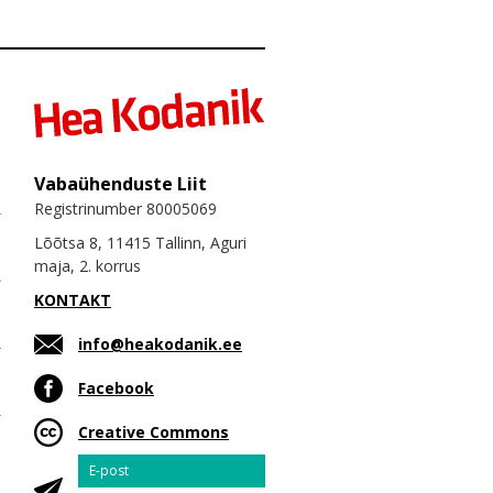
Vabaühenduste Liit
Registrinumber 80005069
Lõõtsa 8, 11415 Tallinn, Aguri
maja, 2. korrus
KONTAKT
info@heakodanik.ee
Facebook
Creative Commons
Email