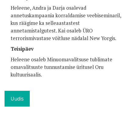
Heleene, Andra ja Darja osalevad
annetuskampaania korraldamise veebiseminaril,
kus räägime ka selleaastastest
annetamistalgutest. Kai osaleb ÜRO
terrorismivastase võitluse nädalal New Yorgis.
Teisipäev
Heleene osaleb Minuomavalitsuse tublimate
omavalitsuste tunnustamise üritusel Oru
kultuurisaalis.
Uudis