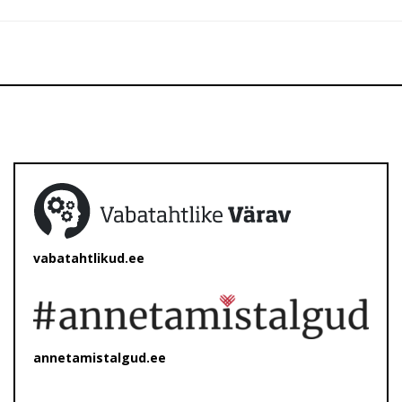
vabatahtlikud.ee
annetamistalgud.ee