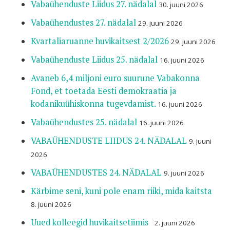
Vabaühenduste Liidus 27. nädalal
30. juuni 2026
Vabaühendustes 27. nädalal
29. juuni 2026
Kvartaliaruanne huvikaitsest 2/2026
29. juuni 2026
Vabaühenduste Liidus 25. nädalal
16. juuni 2026
Avaneb 6,4 miljoni euro suurune Vabakonna
Fond, et toetada Eesti demokraatia ja
kodanikuühiskonna tugevdamist.
16. juuni 2026
Vabaühendustes 25. nädalal
16. juuni 2026
VABAÜHENDUSTE LIIDUS 24. NÄDALAL
9. juuni
2026
VABAÜHENDUSTES 24. NÄDALAL
9. juuni 2026
Kärbime seni, kuni pole enam riiki, mida kaitsta
8. juuni 2026
Uued kolleegid huvikaitsetiimis
2. juuni 2026