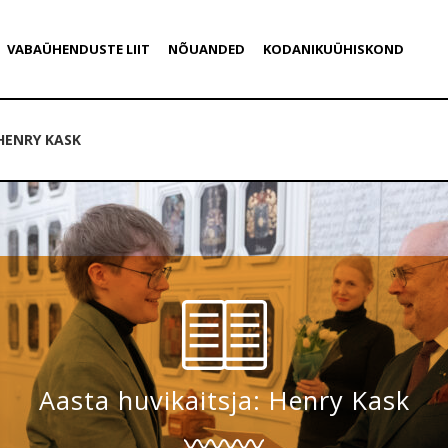
VABAÜHENDUSTE LIIT
NÕUANDED
KODANIKUÜHISKOND
HENRY KASK
Aasta huvikaitsja: Henry Kask