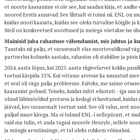
et noorte kaasamine ei ole see, kui saadan kirja, et andke 
noored Eestis annavad. See lihtsalt ei toimi nii. ENL on
kuidas noori kaasata, kuidas see oleks turvaline kõigile ja 
Meil on konkreetsed soovitused ja meiega võetakse ise ühe
Mainisid juba rahastuse vähendamist, mis juhtus ja ku
Taustaks nii palju, et varasemalt elas noortevaldkond väga 
partnerlus kolmeks aastaks, rahastus oli stabiilne ja päri
2024. aasta lõpus, kui 2025. aasta riigieelarvet kokku pan
toetusi kärpida 33%. Kui võtame arvesse ka suunatud meetm
et seal oli väga palju probleeme. Esiteks, me saime otsusest 
kaasamist polnud. Teiseks, kuidas infot edastati – iga uus i
olnud läbimõeldud protsess ja kedagi ei huvitanud, kuidas 
jäävad, kes varasemalt toetust said. See oli valus, sest 
paljud suure kirega. Ma ei tulnud ENL-i sellepärast, et mul
vaid ma tulin, et anda tagasi noorele Henryle, sellele noo
ja mängis arvutimänge, et tal oleks rohkem võimalusi.