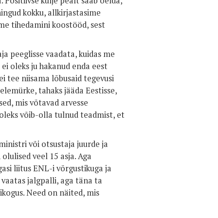
 Positiivse külje pealt saab öelda,
ingud kokku, allkirjastasime
me tihedamini koostööd, sest
aja peeglisse vaadata, kuidas me
ei oleks ju hakanud enda eest
i tee niisama lõbusaid tegevusi
eelemürke, tahaks jääda Eestisse,
ised, mis võtavad arvesse
 oleks võib-olla tulnud teadmist, et
ministri või otsustaja juurde ja
 olulised veel 15 asja. Aga
si liitus ENL-i võrgustikuga ja
 vaatas jalgpalli, aga täna ta
likogus. Need on näited, mis