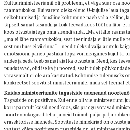
Kultuuriministeeriumil oli probleem, et väga suur osa noor
raamatukokku. Kui varem oleks olnud U-kujulise laua taga 
eelkohtumised ja füüsiline kohtumine näeb välja selline, k
täpselt samal tasandil ja kõik teevad koos töötoa läbi, et
koos otsustajatega oma sisendi anda. „Ma ei lähe raamatu
„ma ei lähe raamatukokku, sest teenindaja ei ütle mulle t
sest mu buss ei vii sinna“ – need tuleksid välja arutelu käig
emotsiooni, paneb pastaka topsi või mis iganes kujul ta 
andes ja seda teeb samal ajal ka otsustaja. Need, kes teev
puudutavad, olid ise ka ju noored, sealt tuleb põlvkondad
varasemalt ei ole ära kasutatud. Kohtumise tulemuseks on
konkreetset soovitust ministeeriumile, mida sel teemal et
Kuidas ministeeriumite tagasiside uuenenud noorten
Tagasiside on positiivne. Kui enne oli viie ministeeriumi 
korrapäratult käisid need koos, siis praegu võtavad minis
noortenõukogusid teha, ja neid toimub palju-palju rohke
erasektorisse laieneda. Soovituste nimekirjad on otsustaja
vaatest kõige positiivsem tagasiside on, et ministeeriumi