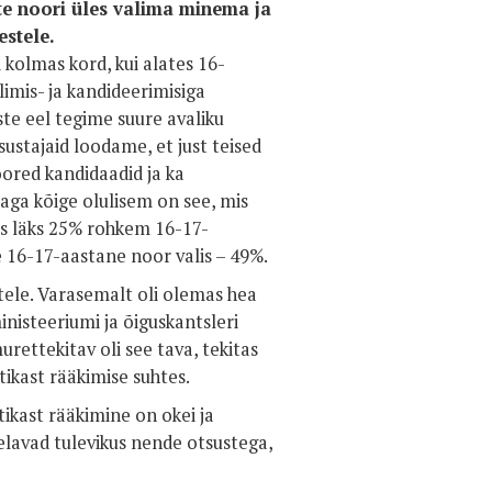
ite noori üles valima minema ja
estele.
 kolmas kord, kui alates 16-
alimis- ja kandideerimisiga
ste eel tegime suure avaliku
sustajaid loodame, et just teised
oored kandidaadid ja ka
aga kõige olulisem on see, mis
des läks 25% rohkem 16-17-
e 16-17-aastane noor valis – 49%.
tele. Varasemalt oli olemas hea
nisteeriumi ja õiguskantsleri
rettekitav oli see tava, tekitas
ikast rääkimise suhtes.
ikast rääkimine on okei ja
 elavad tulevikus nende otsustega,