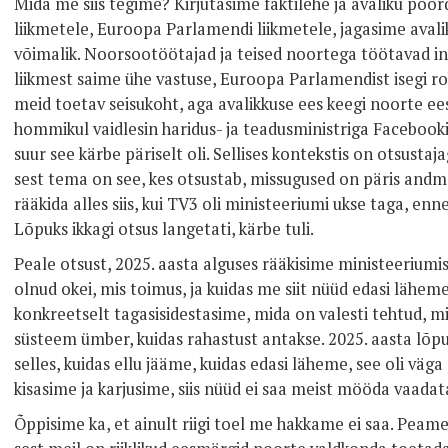
Mida me siis tegime? Kirjutasime faktilehe ja avaliku pöör
liikmetele, Euroopa Parlamendi liikmetele, jagasime avalik
võimalik. Noorsootöötajad ja teised noortega töötavad in
liikmest saime ühe vastuse, Euroopa Parlamendist isegi ro
meid toetav seisukoht, aga avalikkuse ees keegi noorte ees
hommikul vaidlesin haridus- ja teadusministriga Facebook
suur see kärbe päriselt oli. Sellises kontekstis on otsustaj
sest tema on see, kes otsustab, missugused on päris andme
rääkida alles siis, kui TV3 oli ministeeriumi ukse taga, enn
Lõpuks ikkagi otsus langetati, kärbe tuli.
Peale otsust, 2025. aasta alguses rääkisime ministeeriumis
olnud okei, mis toimus, ja kuidas me siit nüüd edasi läheme
konkreetselt tagasisidestasime, mida on valesti tehtud, mid
süsteem ümber, kuidas rahastust antakse. 2025. aasta lõpu
selles, kuidas ellu jääme, kuidas edasi läheme, see oli väg
kisasime ja karjusime, siis nüüd ei saa meist mööda vaadat
Õppisime ka, et ainult riigi toel me hakkame ei saa. Peam