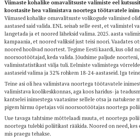
Viimaste kohalike omavalitsuste valimiste eel kutsus
koostasite hea valimistava noortega töötavatele inim
Viimased kohalike omavalitsuste volikogude valimised olid
aastased said valida. ENL seisab selle eest, et valimistel v
langetada ja et noored läheksid valima. 2025. aasta valimi
kampaania, et noored valiksid just teisi noori. Vaadates ot
noored hoolivad noortest. Tegime Eesti kaardi, kus olid n
noorsootöötajad, keda valida. Jõudsime paljude noorteni, 
valimisstatistikast välja tuli. Eelmiste valimistega võrrel
aastaseid valima ja 32% rohkem 18-24-aastaseid. Iga tein
Teine asi oli hea valimistava noortega töötavatele inimes
valimistava koolikeskkonnas, aga koos haridus- ja teadusmi
kantselei inimestega vaatasime sellele otsa ja natukene mu
pigem hirmu õpetajas või noorsootöötajas noortega poliit
Uue tavaga tahtsime mõttelaadi muuta, et noortega poliit
noortega tulebki poliitikast rääkida. Noored on need, kes
mis praegu tehakse.