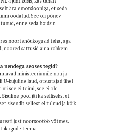
-i juht küsis, kas tahan
luselt ära emotsiooniga, et seda
 tiimi oodatud. See oli põnev
utunud, enne seda hoidsin
uures noortenõukogusid teha, aga
red, noored sattusid aina rohkem
.
a nendega seoses tegid?
annavad ministeeriumile nõu ja
li U-kujuline laud, otsustajad ühel
 nii see ei toimi, see ei ole
isuline pool jäi ka selliseks, et
t sisendit sellest ei tulnud ja kõik
uresti just noorsootöö võtmes.
atukogude teema –