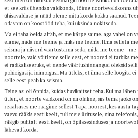
sest meil on riiklikud eesmärgid noorte valdkonda toetada.
et see kriis ühendas valdkonda, tõime noortevaldkonna üh
ühisavalduse ja nüüd oleme mitu korda kokku saanud. Tee
odavam on koostööd teha, kui üksinda nokitseda.
Ma ei taha öelda aitäh, et me kärpe saime, aga vahel on v
elame, mida me teeme ja miks me teeme. Ilma selleta me 
seisma ja niivõrd väärtustama seda, mida me teeme – me e
noortele, vaid võitleme selle eest, et noored ei tarbiks m
ei radikaliseeruks, et nende väärtushinnangud oleksid sell
põhiõigusi ja inimõigusi. Ma ütleks, et ilma selle löögita ei
selle eest peab ka seisma.
Teine asi oli õppida, kuidas huvikaitset teha. Kui ma lähen 
ütlen, et noorte valdkond on nii oluline, siis tema jaoks on
reaalsuses me räägime sellest Tapa noorest, kes aasta taga
vaevu rääkis eesti keelt, tuli meie üritusele, nina telefonis,
räägib puhtalt eesti keelt, on õpilasesinduses ja noortevo
lähevad korda.