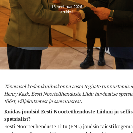
16. veebruar 2026
Artikkel
Tänavusel kodanikuühiskonna aasta tegijate tunnustamisel 
Henry Kask, Eesti Noorteühenduste Liidu huvikaitse spetsia
tööst, väljakutsetest ja saavutustest.
Kuidas jõudsid Eesti Noorteühenduste Liiduni ja selli
spetsialist?
Eesti Noorteühenduste Liitu (ENL) jõudsin täiesti kogema