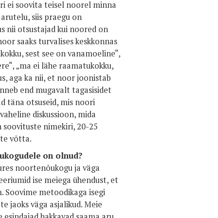
i ei soovita teisel noorel minna
arutelu, siis praegu on
us nii otsustajad kui noored on
 noor saaks turvalises keskkonnas
kokku, sest see on vanamoeline“,
ere“, „ma ei lähe raamatukokku,
us, aga ka nii, et noor joonistab
tunneb end mugavalt tagasisidet
ad täna otsuseid, mis noori
evaheline diskussioon, mida
 soovituste nimekiri, 20-25
te võtta.
õukogudele on olnud?
juures noortenõukogu ja väga
teeriumid ise meiega ühendust, et
m. Soovime metoodikaga isegi
te jaoks väga asjalikud. Meie
te esindajad hakkavad saama aru,