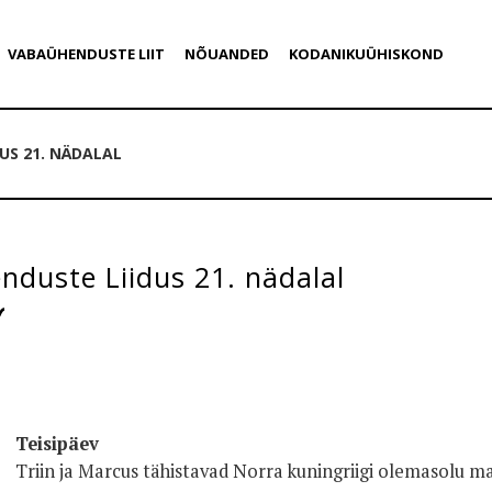
VABAÜHENDUSTE LIIT
NÕUANDED
KODANIKUÜHISKOND
US 21. NÄDALAL
duste Liidus 21. nädalal
Teisipäev
Triin ja Marcus tähistavad Norra kuningriigi olemasolu m