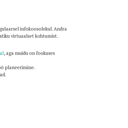
egulaarsel infokoosolekul. Andra
tiku virtuaalset kohtumist.
al
, aga muidu on fookuses
töö planeerimine.
ad.