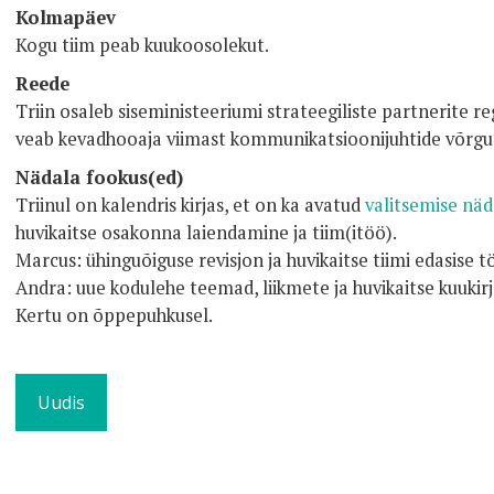
Kolmapäev
Kogu tiim peab kuukoosolekut.
Reede
Triin osaleb siseministeeriumi strateegiliste partnerite r
veab kevadhooaja viimast kommunikatsioonijuhtide võrgus
Nädala fookus(ed)
Triinul on kalendris kirjas, et on ka avatud
valitsemise näd
huvikaitse osakonna laiendamine ja tiim(itöö).
Marcus: ühinguõiguse revisjon ja huvikaitse tiimi edasise 
Andra: uue kodulehe teemad, liikmete ja huvikaitse kuukirj
Kertu on õppepuhkusel.
Uudis