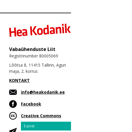
Vabaühenduste Liit
Registrinumber 80005069
Lõõtsa 8, 11415 Tallinn, Aguri
maja, 2. korrus
KONTAKT
info@heakodanik.ee
Facebook
Creative Commons
Email