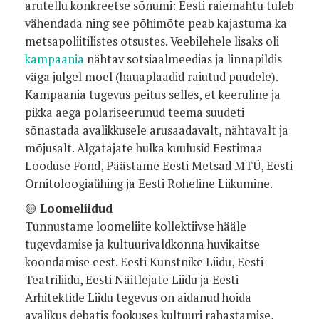
arutellu konkreetse sõnumi: Eesti raiemahtu tuleb
vähendada ning see põhimõte peab kajastuma ka
metsapoliitilistes otsustes. Veebilehele lisaks oli
kampaania
nähtav sotsiaalmeedias ja linnapildis
väga julgel moel (hauaplaadid raiutud puudele).
Kampaania tugevus peitus selles, et keeruline ja
pikka aega polariseerunud teema suudeti
sõnastada avalikkusele arusaadavalt, nähtavalt ja
mõjusalt. Algatajate hulka kuulusid Eestimaa
Looduse Fond, Päästame Eesti Metsad MTÜ, Eesti
Ornitoloogiaühing ja Eesti Roheline Liikumine.
🟡
Loomeliidud
Tunnustame loomeliite kollektiivse hääle
tugevdamise ja kultuurivaldkonna huvikaitse
koondamise eest. Eesti Kunstnike Liidu, Eesti
Teatriliidu, Eesti Näitlejate Liidu ja Eesti
Arhitektide Liidu tegevus on aidanud hoida
avalikus debatis fookuses kultuuri rahastamise,