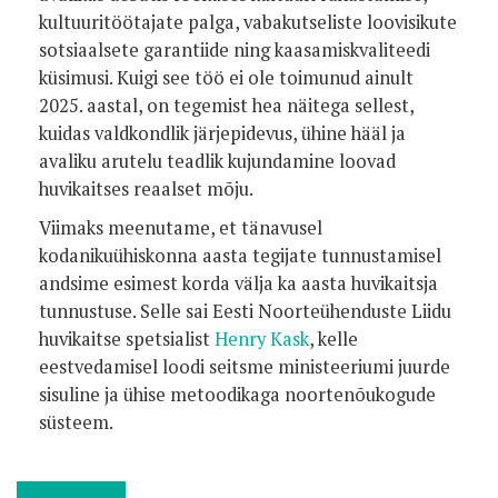
kultuuritöötajate palga, vabakutseliste loovisikute
sotsiaalsete garantiide ning kaasamiskvaliteedi
küsimusi. Kuigi see töö ei ole toimunud ainult
2025. aastal, on tegemist hea näitega sellest,
kuidas valdkondlik järjepidevus, ühine hääl ja
avaliku arutelu teadlik kujundamine loovad
huvikaitses reaalset mõju.
Viimaks meenutame, et tänavusel
kodanikuühiskonna aasta tegijate tunnustamisel
andsime esimest korda välja ka aasta huvikaitsja
tunnustuse. Selle sai Eesti Noorteühenduste Liidu
huvikaitse spetsialist
Henry Kask
, kelle
eestvedamisel loodi seitsme ministeeriumi juurde
sisuline ja ühise metoodikaga noortenõukogude
süsteem.