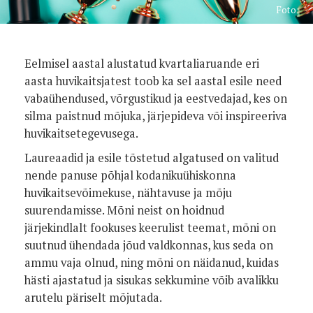
Foto:
Eelmisel aastal alustatud kvartaliaruande eri
aasta huvikaitsjatest toob ka sel aastal esile need
vabaühendused, võrgustikud ja eestvedajad, kes on
silma paistnud mõjuka, järjepideva või inspireeriva
huvikaitsetegevusega.
Laureaadid ja esile tõstetud algatused on valitud
nende panuse põhjal kodanikuühiskonna
huvikaitsevõimekuse, nähtavuse ja mõju
suurendamisse. Mõni neist on hoidnud
järjekindlalt fookuses keerulist teemat, mõni on
suutnud ühendada jõud valdkonnas, kus seda on
ammu vaja olnud, ning mõni on näidanud, kuidas
hästi ajastatud ja sisukas sekkumine võib avalikku
arutelu päriselt mõjutada.