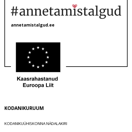
annetamistalgud.ee
KODANIKURUUM
KODANIKUÜHISKONNA NÄDALAKIRI