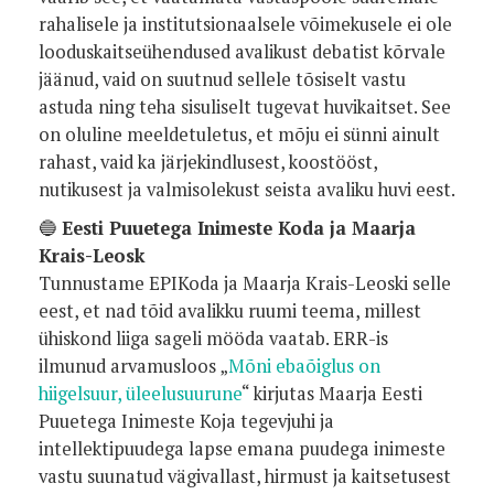
rahalisele ja institutsionaalsele võimekusele ei ole
looduskaitseühendused avalikust debatist kõrvale
jäänud, vaid on suutnud sellele tõsiselt vastu
astuda ning teha sisuliselt tugevat huvikaitset. See
on oluline meeldetuletus, et mõju ei sünni ainult
rahast, vaid ka järjekindlusest, koostööst,
nutikusest ja valmisolekust seista avaliku huvi eest.
🔵
Eesti Puuetega Inimeste Koda ja Maarja
Krais-Leosk
Tunnustame EPIKoda ja Maarja Krais-Leoski selle
eest, et nad tõid avalikku ruumi teema, millest
ühiskond liiga sageli mööda vaatab. ERR-is
ilmunud arvamusloos „
Mõni ebaõiglus on
hiigelsuur, üleelusuurune
“ kirjutas Maarja Eesti
Puuetega Inimeste Koja tegevjuhi ja
intellektipuudega lapse emana puudega inimeste
vastu suunatud vägivallast, hirmust ja kaitsetusest