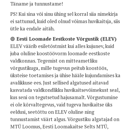
Täname ja tunnustame!
PS! Kui sina või sinu ühing sel korral siia nimekirja
ei sattunud, kuid oled olnud võimas huvikaitsja, siis
ütle ka endale aitäh.
🟢
Eesti Loomade Eestkoste Võrgustik (ELEV)
ELEV väärib esiletõstmist kui alles kujunev, kuid
juba oluline koostöövorm loomade eestkoste
valdkonnas. Tegemist on mitteametliku
võrgustikuga, mille tugevus peitub koostöös,
üksteise toetamises ja ühise hääle kujundamises ka
avalikkuse ees. Just sellised algatused aitavad
kasvatada valdkondlikku huvikaitsevõimekust seal,
kus seni on tegutsetud hajusamalt. Võrgustumine
ei ole kõrvaltegevus, vaid tugeva huvikaitse üks
eeldusi, seetõttu on ELEV oluline ning
tunnustamist väärt algus. Võrgustiku algatajad on
MTÜ Loomus, Eesti Loomakaitse Selts MTÜ,