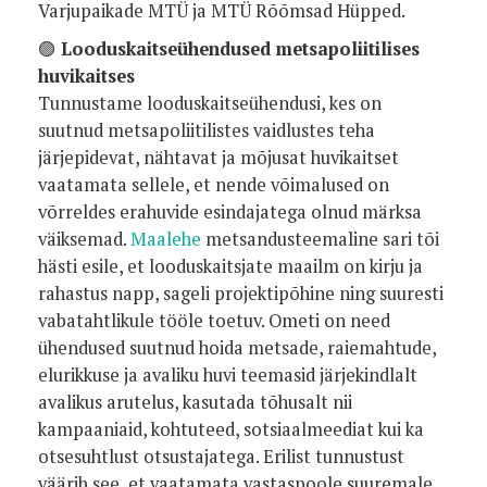
Varjupaikade MTÜ ja MTÜ Rõõmsad Hüpped.
🟣
Looduskaitseühendused metsapoliitilises
huvikaitses
Tunnustame looduskaitseühendusi, kes on
suutnud metsapoliitilistes vaidlustes teha
järjepidevat, nähtavat ja mõjusat huvikaitset
vaatamata sellele, et nende võimalused on
võrreldes erahuvide esindajatega olnud märksa
väiksemad.
Maalehe
metsandusteemaline sari tõi
hästi esile, et looduskaitsjate maailm on kirju ja
rahastus napp, sageli projektipõhine ning suuresti
vabatahtlikule tööle toetuv. Ometi on need
ühendused suutnud hoida metsade, raiemahtude,
elurikkuse ja avaliku huvi teemasid järjekindlalt
avalikus arutelus, kasutada tõhusalt nii
kampaaniaid, kohtuteed, sotsiaalmeediat kui ka
otsesuhtlust otsustajatega. Erilist tunnustust
väärib see, et vaatamata vastaspoole suuremale