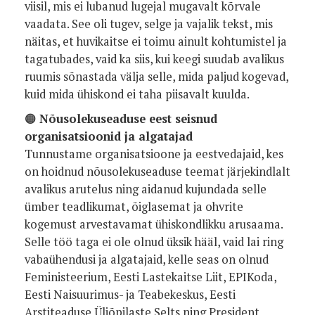
viisil, mis ei lubanud lugejal mugavalt kõrvale
vaadata. See oli tugev, selge ja vajalik tekst, mis
näitas, et huvikaitse ei toimu ainult kohtumistel ja
tagatubades, vaid ka siis, kui keegi suudab avalikus
ruumis sõnastada välja selle, mida paljud kogevad,
kuid mida ühiskond ei taha piisavalt kuulda.
🟠
Nõusolekuseaduse eest seisnud
organisatsioonid ja algatajad
Tunnustame organisatsioone ja eestvedajaid, kes
on hoidnud nõusolekuseaduse teemat järjekindlalt
avalikus arutelus ning aidanud kujundada selle
ümber teadlikumat, õiglasemat ja ohvrite
kogemust arvestavamat ühiskondlikku arusaama.
Selle töö taga ei ole olnud üksik hääl, vaid lai ring
vabaühendusi ja algatajaid, kelle seas on olnud
Feministeerium, Eesti Lastekaitse Liit, EPIKoda,
Eesti Naisuurimus- ja Teabekeskus, Eesti
Arstiteaduse Üliõpilaste Selts ning President