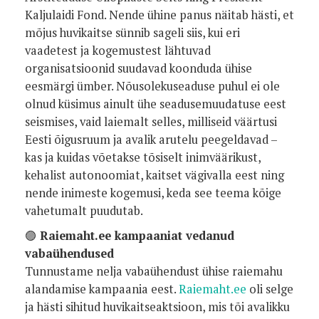
Kaljulaidi Fond. Nende ühine panus näitab hästi, et
mõjus huvikaitse sünnib sageli siis, kui eri
vaadetest ja kogemustest lähtuvad
organisatsioonid suudavad koonduda ühise
eesmärgi ümber. Nõusolekuseaduse puhul ei ole
olnud küsimus ainult ühe seadusemuudatuse eest
seismises, vaid laiemalt selles, milliseid väärtusi
Eesti õigusruum ja avalik arutelu peegeldavad –
kas ja kuidas võetakse tõsiselt inimväärikust,
kehalist autonoomiat, kaitset vägivalla eest ning
nende inimeste kogemusi, keda see teema kõige
vahetumalt puudutab.
🟣
Raiemaht.ee kampaaniat vedanud
vabaühendused
Tunnustame nelja vabaühendust ühise raiemahu
alandamise kampaania eest.
Raiemaht.ee
oli selge
ja hästi sihitud huvikaitseaktsioon, mis tõi avalikku