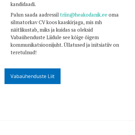
kandidaadi.
Palun saada aadressil
triin@heakodanik.ee
oma
silmatorkav CV koos kaaskirjaga, mis mh
näitlikustab, miks ja kuidas sa oleksid
Vabaühenduste Liidule see kõige õigem
kommunikatsioonijuht. Üllatused ja initsiatiiv on
teretulnud!
Vabaühenduste Liit