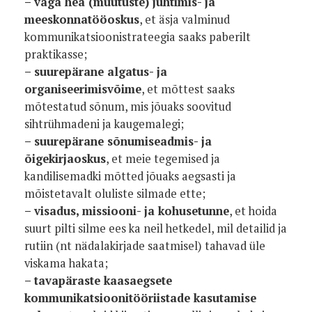
– väga hea (muutuste) juhtimis- ja
meeskonnatööoskus
, et äsja valminud
kommunikatsioonistrateegia saaks paberilt
praktikasse;
– suurepärane algatus- ja
organiseerimisvõime
, et mõttest saaks
mõtestatud sõnum, mis jõuaks soovitud
sihtrühmadeni ja kaugemalegi;
– suurepärane sõnumiseadmis- ja
õigekirjaoskus
, et meie tegemised ja
kandilisemadki mõtted jõuaks aegsasti ja
mõistetavalt oluliste silmade ette;
– visadus, missiooni- ja kohusetunne
, et hoida
suurt pilti silme ees ka neil hetkedel, mil detailid ja
rutiin (nt nädalakirjade saatmisel) tahavad üle
viskama hakata;
– tavapäraste kaasaegsete
kommunikatsioonitööriistade kasutamise