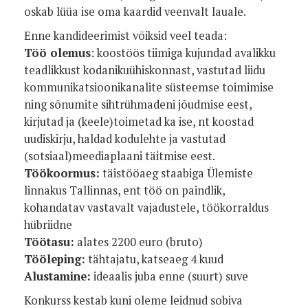
oskab lüüa ise oma kaardid veenvalt lauale.
Enne kandideerimist võiksid veel teada:
Töö olemus
: koostöös tiimiga kujundad avalikku
teadlikkust kodanikuühiskonnast, vastutad liidu
kommunikatsioonikanalite süsteemse toimimise
ning sõnumite sihtrühmadeni jõudmise eest,
kirjutad ja (keele)toimetad ka ise, nt koostad
uudiskirju, haldad kodulehte ja vastutad
(sotsiaal)meediaplaani täitmise eest.
Töökoormus:
täistööaeg staabiga Ülemiste
linnakus Tallinnas, ent töö on paindlik,
kohandatav vastavalt vajadustele, töökorraldus
hübriidne
Töötasu:
alates 2200 euro (bruto)
Tööleping:
tähtajatu, katseaeg 4 kuud
Alustamine:
ideaalis juba enne (suurt) suve
Konkurss kestab kuni oleme leidnud sobiva