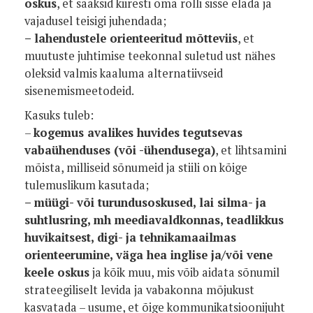
oskus
, et saaksid kiiresti oma rolli sisse elada ja
vajadusel teisigi juhendada;
– lahendustele orienteeritud mõtteviis
, et
muutuste juhtimise teekonnal suletud ust nähes
oleksid valmis kaaluma alternatiivseid
sisenemismeetodeid.
Kasuks tuleb:
–
kogemus avalikes huvides tegutsevas
vabaühenduses (või -ühendusega)
, et lihtsamini
mõista, milliseid sõnumeid ja stiili on kõige
tulemuslikum kasutada;
– müügi- või turundusoskused,
lai silma- ja
suhtlusring, mh meediavaldkonnas, teadlikkus
huvikaitsest, digi- ja tehnikamaailmas
orienteerumine, väga hea inglise ja/või vene
keele oskus
ja kõik muu, mis võib aidata sõnumil
strateegiliselt levida ja vabakonna mõjukust
kasvatada – usume, et õige kommunikatsioonijuht