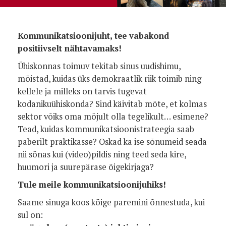
Kommunikatsioonijuht, tee vabakond
positiivselt nähtavamaks!
Ühiskonnas toimuv tekitab sinus uudishimu,
mõistad, kuidas üks demokraatlik riik toimib ning
kellele ja milleks on tarvis tugevat
kodanikuühiskonda? Sind käivitab mõte, et kolmas
sektor võiks oma mõjult olla tegelikult… esimene?
Tead, kuidas kommunikatsioonistrateegia saab
paberilt praktikasse? Oskad ka ise sõnumeid seada
nii sõnas kui (video)pildis ning teed seda kire,
huumori ja suurepärase õigekirjaga?
Tule meile kommunikatsioonijuhiks!
Saame sinuga koos kõige paremini õnnestuda, kui
sul on: