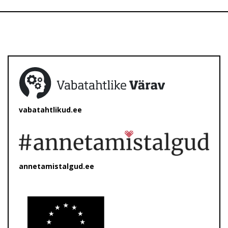
vabatahtlikud.ee
annetamistalgud.ee