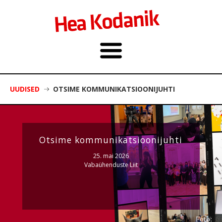
UUDISED
OTSIME KOMMUNIKATSIOONIJUHTI
Otsime kommunikatsioonijuhti
25. mai 2026
Vabaühenduste Liit
Foto: