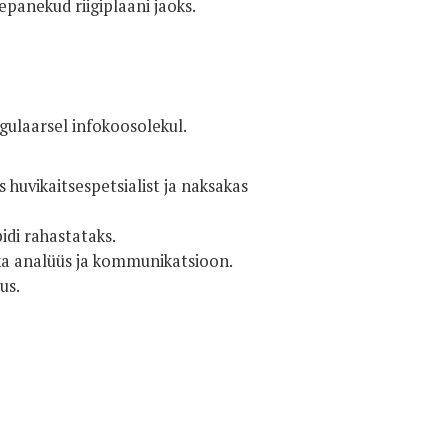
panekud riigiplaani jaoks.
egulaarsel infokoosolekul.
s huvikaitsespetsialist ja naksakas
idi rahastataks.
ka analüüs ja kommunikatsioon.
us.