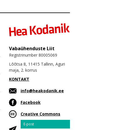
Vabaühenduste Liit
Registrinumber 80005069
Lõõtsa 8, 11415 Tallinn, Aguri
maja, 2. korrus
KONTAKT
info@heakodanik.ee
Facebook
Creative Commons
Email