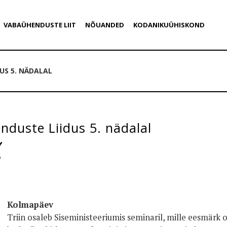
VABAÜHENDUSTE LIIT
NÕUANDED
KODANIKUÜHISKOND
US 5. NÄDALAL
duste Liidus 5. nädalal
6
Kolmapäev
Triin osaleb Siseministeeriumis seminaril, mille eesmärk