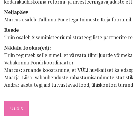
kodanikuühiskonna reformi- ja investeeringuvajaduste ette
Neljapäev
Marcus osaleb Tallinna Puuetega Inimeste Koja foorumil.
Reede
Triin osaleb Siseministeeriumi strateegiliste partnerite r
Nädala fookus(ed):
Triin tegutseb selle nimel, et värvata tiimi juurde võimeka
Vabakonna Fondi koordinaator.
Marcus: aruande koostamine, et VÜLi huvikaitset ka edasp
Maarja-Liisa: vabaühenduste rahastamisandmete statisti
Andra: aasta tegijaid tutvustavad lood, ühiskontori turund
Uudis