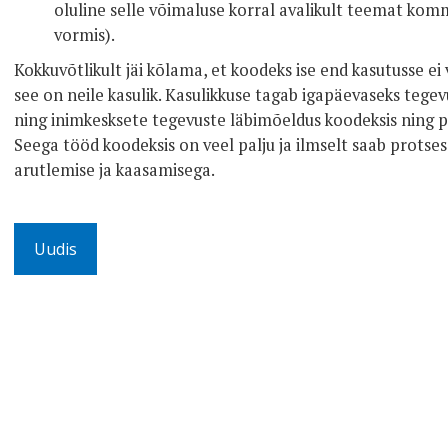
oluline selle võimaluse korral avalikult teemat kom
vormis).
Kokkuvõtlikult jäi kõlama, et koodeks ise end kasutusse ei
see on neile kasulik. Kasulikkuse tagab igapäevaseks tege
ning inimkesksete tegevuste läbimõeldus koodeksis ning põh
Seega tööd koodeksis on veel palju ja ilmselt saab protses
arutlemise ja kaasamisega.
Uudis