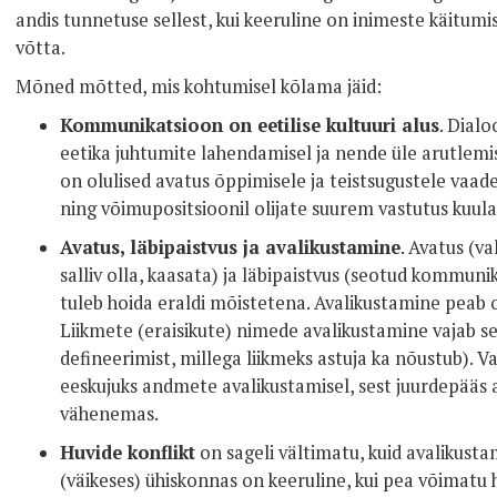
andis tunnetuse sellest, kui keeruline on inimeste käitumi
võtta.
Mõned mõtted, mis kohtumisel kõlama jäid:
Kommunikatsioon on eetilise kultuuri alus
. Dial
eetika juhtumite lahendamisel ja nende üle arutlemis
on olulised avatus õppimisele ja teistsugustele vaa
ning võimupositsioonil olijate suurem vastutus kuula
Avatus, läbipaistvus ja avalikustamine
. Avatus (va
salliv olla, kaasata) ja läbipaistvus (seotud kommuni
tuleb hoida eraldi mõistetena. Avalikustamine peab o
Liikmete (eraisikute) nimede avalikustamine vajab se
defineerimist, millega liikmeks astuja ka nõustub). V
eeskujuks andmete avalikustamisel, sest juurdepääs 
vähenemas.
Huvide konflikt
on sageli vältimatu, kuid avalikusta
(väikeses) ühiskonnas on keeruline, kui pea võimatu h