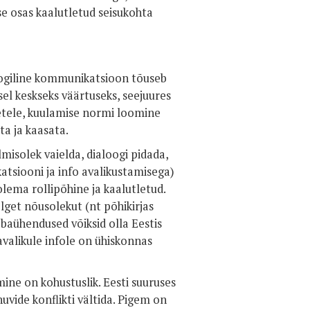
se osas kaalutletud seisukohta
oogiline kommunikatsioon tõuseb
el keskseks väärtuseks, seejuures
detele, kuulamise normi loomine
ta ja kaasata.
lmisolek vaielda, dialoogi pidada,
katsiooni ja info avalikustamisega)
lema rollipõhine ja kaalutletud.
lget nõusolekut (nt põhikirjas
abaühendused võiksid olla Eestis
avalikule infole on ühiskonnas
mine on kohustuslik. Eesti suuruses
uvide konflikti vältida. Pigem on