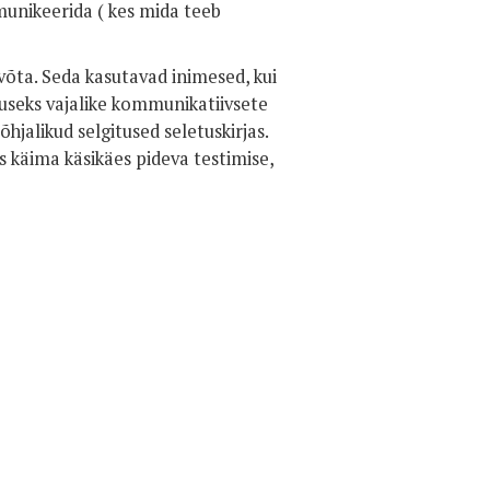
munikeerida ( kes mida teeb
 võta. Seda kasutavad inimesed, kui
vuseks vajalike kommunikatiivsete
jalikud selgitused seletuskirjas.
s käima käsikäes pideva testimise,