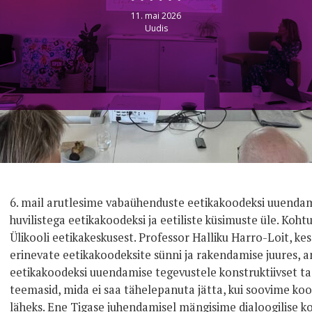
11. mai 2026
Uudis
6. mail arutlesime vabaühenduste eetikakoodeksi uuendam
huvilistega eetikakoodeksi ja eetiliste küsimuste üle. Koh
Ülikooli eetikakeskusest. Professor Halliku Harro-Loit, ke
erinevate eetikakoodeksite sünni ja rakendamise juures, 
eetikakoodeksi uuendamise tegevustele konstruktiivset tagas
teemasid, mida ei saa tähelepanuta jätta, kui soovime kood
läheks. Ene Tigase juhendamisel mängisime dialoogilise