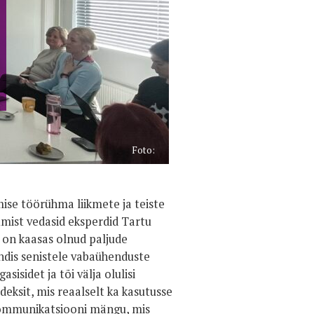
Foto:
ise töörühma liikmete ja teiste
tumist vedasid eksperdid Tartu
s on kaasas olnud paljude
andis senistele vabaühenduste
isidet ja tõi välja olulisi
eksit, mis reaalselt ka kasutusse
 kommunikatsiooni mängu, mis