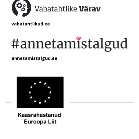
vabatahtlikud.ee
annetamistalgud.ee