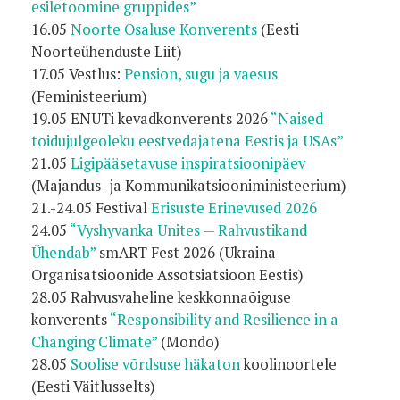
esiletoomine gruppides”
16.05
Noorte Osaluse Konverents
(Eesti
Noorteühenduste Liit)
17.05 Vestlus:
Pension, sugu ja vaesus
(Feministeerium)
19.05 ENUTi kevadkonverents 2026
“Naised
toidujulgeoleku eestvedajatena Eestis ja USAs”
21.05
Ligipääsetavuse inspiratsioonipäev
(Majandus- ja Kommunikatsiooniministeerium)
21.-24.05 Festival
Erisuste Erinevused 2026
24.05
“Vyshyvanka Unites — Rahvustikand
Ühendab”
smART Fest 2026 (Ukraina
Organisatsioonide Assotsiatsioon Eestis)
28.05 Rahvusvaheline keskkonnaõiguse
konverents
“Responsibility and Resilience in a
Changing Climate”
(Mondo)
28.05
Soolise võrdsuse häkaton
koolinoortele
(Eesti Väitlusselts)