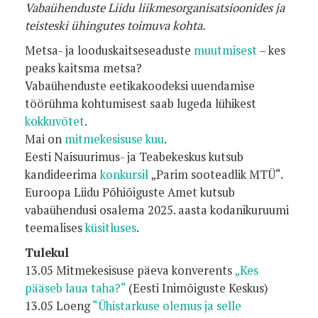
Vabaühenduste Liidu liikmesorganisatsioonides ja
teisteski ühingutes toimuva kohta.
Metsa- ja looduskaitseseaduste
muutmisest
– kes
peaks kaitsma metsa?
Vabaühenduste eetikakoodeksi uuendamise
töörühma kohtumisest saab lugeda lühikest
kokkuvõtet
.
Mai on
mitmekesisuse kuu
.
Eesti Naisuurimus- ja Teabekeskus kutsub
kandideerima
konkursil
„Parim sooteadlik MTÜ“.
Euroopa Liidu Põhiõiguste Amet kutsub
vabaühendusi osalema 2025. aasta kodanikuruumi
teemalises
küsitluses
.
Tulekul
13.05 Mitmekesisuse päeva konverents
„Kes
pääseb laua taha?“
(Eesti Inimõiguste Keskus)
13.05 Loeng
“Ühistarkuse olemus ja selle