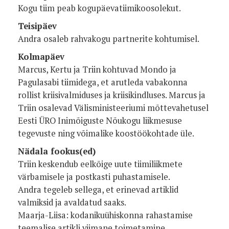
Kogu tiim peab kogupäevatiimikoosolekut.
Teisipäev
Andra osaleb rahvakogu partnerite kohtumisel.
Kolmapäev
Marcus, Kertu ja Triin kohtuvad Mondo ja
Pagulasabi tiimidega, et arutleda vabakonna
rollist kriisivalmiduses ja kriisikindluses. Marcus ja
Triin osalevad Välisministeeriumi mõttevahetusel
Eesti ÜRO Inimõiguste Nõukogu liikmesuse
tegevuste ning võimalike koostöökohtade üle.
Nädala fookus(ed)
Triin keskendub eelkõige uute tiimiliikmete
värbamisele ja postkasti puhastamisele.
Andra tegeleb sellega, et erinevad artiklid
valmiksid ja avaldatud saaks.
Maarja-Liisa: kodanikuühiskonna rahastamise
teemalise artikli viimane toimetamine,