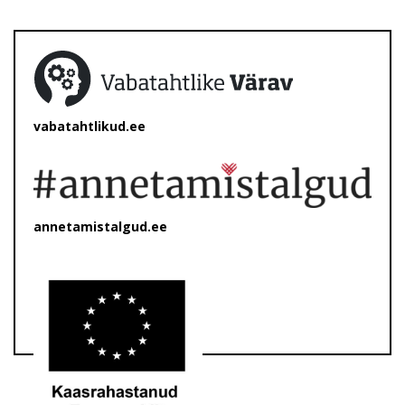
vabatahtlikud.ee
annetamistalgud.ee