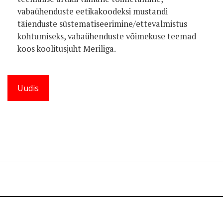
vabaühenduste eetikakoodeksi mustandi
täienduste süstematiseerimine/ettevalmistus
kohtumiseks, vabaühenduste võimekuse teemad
koos koolitusjuht Meriliga.
Uudis