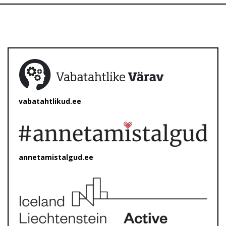
vabatahtlikud.ee
annetamistalgud.ee