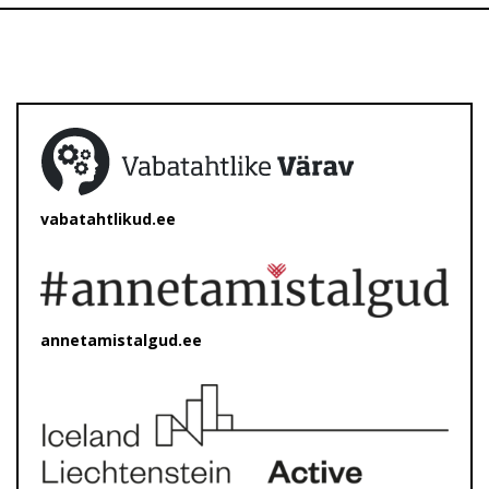
vabatahtlikud.ee
annetamistalgud.ee