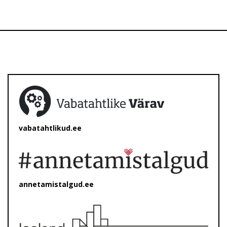
vabatahtlikud.ee
annetamistalgud.ee