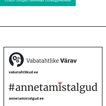
Союз Общественных Объединений
vabatahtlikud.ee
annetamistalgud.ee