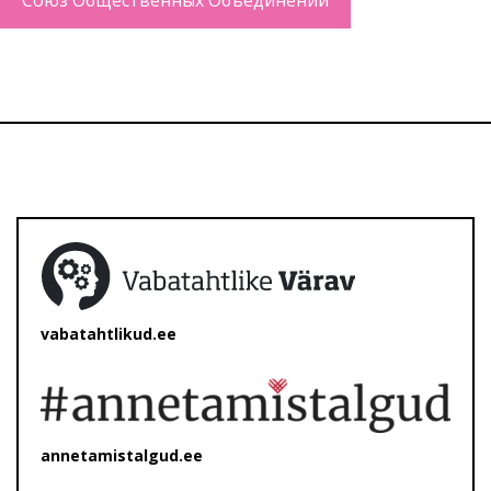
Союз Общественных Объединений
vabatahtlikud.ee
annetamistalgud.ee