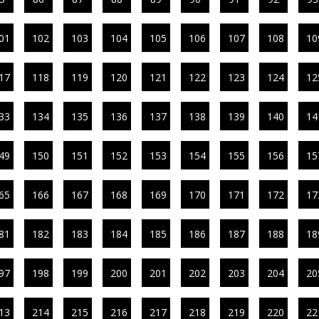
01
102
103
104
105
106
107
108
10
17
118
119
120
121
122
123
124
12
33
134
135
136
137
138
139
140
14
49
150
151
152
153
154
155
156
15
65
166
167
168
169
170
171
172
17
81
182
183
184
185
186
187
188
18
97
198
199
200
201
202
203
204
20
13
214
215
216
217
218
219
220
22