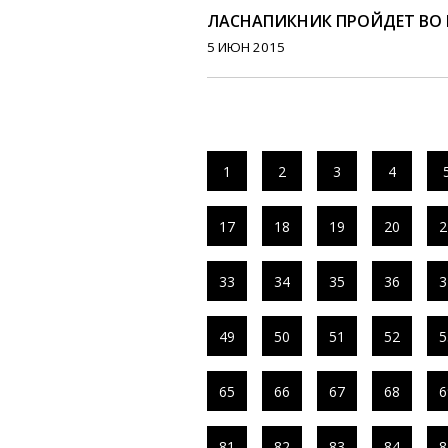
ЛАСНАПИКНИК ПРОЙДЕТ ВО В
5 ИЮН 2015
1
2
3
4
17
18
19
20
2
33
34
35
36
3
49
50
51
52
5
65
66
67
68
6
81
82
83
84
8