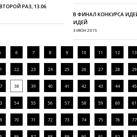
ТОРОЙ РАЗ, 13.06
В ФИНАЛ КОНКУРСА ИДЕ
ИДЕЙ
3 ИЮН 2015
5
6
7
8
9
10
11
12
13
1
22
23
24
25
26
27
28
29
7
38
39
40
41
42
43
44
45
3
54
55
56
57
58
59
60
61
9
70
71
72
73
74
75
76
77
5
86
87
88
89
90
91
92
93